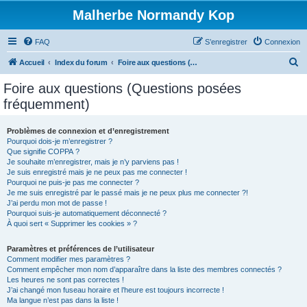
Malherbe Normandy Kop
FAQ
S’enregistrer
Connexion
R
Accueil
Index du forum
Foire aux questions (Questions posées fréquemment)
e
Foire aux questions (Questions posées
c
fréquemment)
h
e
Problèmes de connexion et d’enregistrement
Pourquoi dois-je m’enregistrer ?
r
Que signifie COPPA ?
c
Je souhaite m’enregistrer, mais je n’y parviens pas !
Je suis enregistré mais je ne peux pas me connecter !
h
Pourquoi ne puis-je pas me connecter ?
Je me suis enregistré par le passé mais je ne peux plus me connecter ?!
e
J’ai perdu mon mot de passe !
r
Pourquoi suis-je automatiquement déconnecté ?
À quoi sert « Supprimer les cookies » ?
Paramètres et préférences de l’utilisateur
Comment modifier mes paramètres ?
Comment empêcher mon nom d’apparaître dans la liste des membres connectés ?
Les heures ne sont pas correctes !
J’ai changé mon fuseau horaire et l’heure est toujours incorrecte !
Ma langue n’est pas dans la liste !