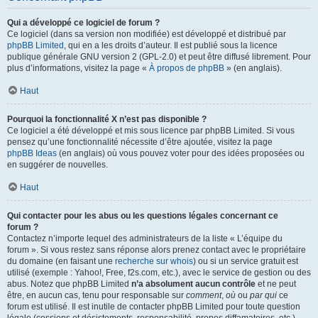
Qui a développé ce logiciel de forum ?
Ce logiciel (dans sa version non modifiée) est développé et distribué par
phpBB Limited
, qui en a les droits d’auteur. Il est publié sous la licence
publique générale GNU version 2 (GPL-2.0) et peut être diffusé librement. Pour
plus d’informations, visitez la page «
À propos de phpBB
» (en anglais).
Haut
Pourquoi la fonctionnalité X n’est pas disponible ?
Ce logiciel a été développé et mis sous licence par phpBB Limited. Si vous
pensez qu’une fonctionnalité nécessite d’être ajoutée, visitez la page
phpBB Ideas
(en anglais) où vous pouvez voter pour des idées proposées ou
en suggérer de nouvelles.
Haut
Qui contacter pour les abus ou les questions légales concernant ce
forum ?
Contactez n’importe lequel des administrateurs de la liste « L’équipe du
forum ». Si vous restez sans réponse alors prenez contact avec le propriétaire
du domaine (en faisant une
recherche sur whois
) ou si un service gratuit est
utilisé (exemple : Yahoo!, Free, f2s.com, etc.), avec le service de gestion ou des
abus. Notez que phpBB Limited
n’a absolument aucun contrôle
et ne peut
être, en aucun cas, tenu pour responsable sur
comment
,
où
ou
par qui
ce
forum est utilisé. Il est inutile de contacter phpBB Limited pour toute question