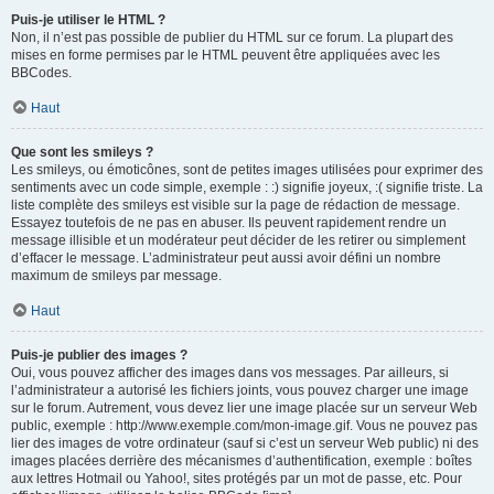
Puis-je utiliser le HTML ?
Non, il n’est pas possible de publier du HTML sur ce forum. La plupart des
mises en forme permises par le HTML peuvent être appliquées avec les
BBCodes.
Haut
Que sont les smileys ?
Les smileys, ou émoticônes, sont de petites images utilisées pour exprimer des
sentiments avec un code simple, exemple : :) signifie joyeux, :( signifie triste. La
liste complète des smileys est visible sur la page de rédaction de message.
Essayez toutefois de ne pas en abuser. Ils peuvent rapidement rendre un
message illisible et un modérateur peut décider de les retirer ou simplement
d’effacer le message. L’administrateur peut aussi avoir défini un nombre
maximum de smileys par message.
Haut
Puis-je publier des images ?
Oui, vous pouvez afficher des images dans vos messages. Par ailleurs, si
l’administrateur a autorisé les fichiers joints, vous pouvez charger une image
sur le forum. Autrement, vous devez lier une image placée sur un serveur Web
public, exemple : http://www.exemple.com/mon-image.gif. Vous ne pouvez pas
lier des images de votre ordinateur (sauf si c’est un serveur Web public) ni des
images placées derrière des mécanismes d’authentification, exemple : boîtes
aux lettres Hotmail ou Yahoo!, sites protégés par un mot de passe, etc. Pour