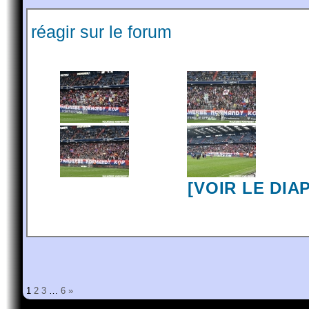
réagir sur le forum
[VOIR LE DI
1
2
3
…
6
»