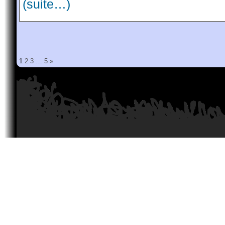
(suite…)
1
2
3
…
5
»