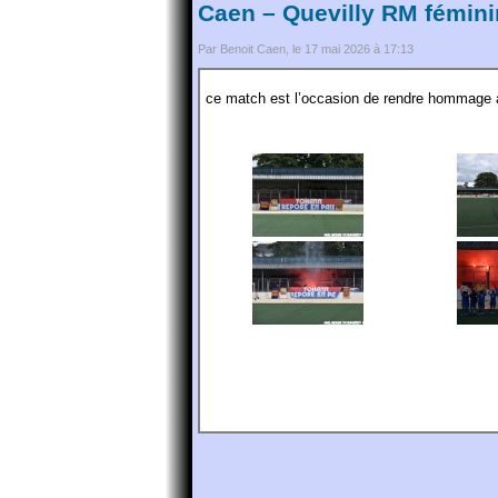
Caen – Quevilly RM fémin
Par Benoit Caen, le 17 mai 2026 à 17:13
ce match est l’occasion de rendre hommage