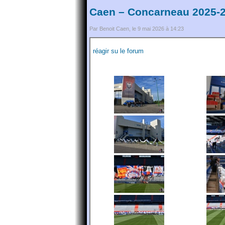
Caen – Concarneau 2025-2
Par Benoit Caen, le 9 mai 2026 à 14:23
réagir su le forum