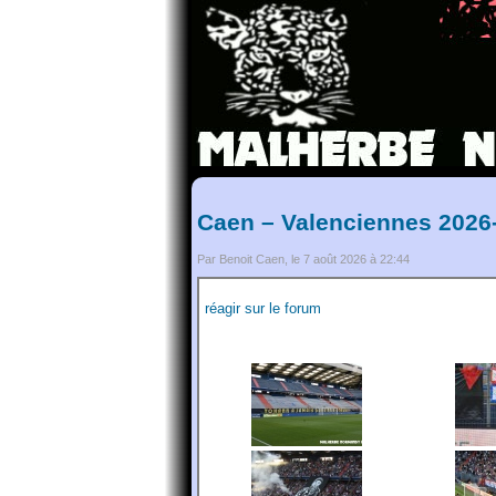
Caen – Valenciennes 2026
Par Benoit Caen, le 7 août 2026 à 22:44
réagir sur le forum