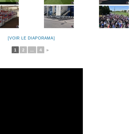
[VOIR LE DIAPORAMA]
1
2
...
4
►