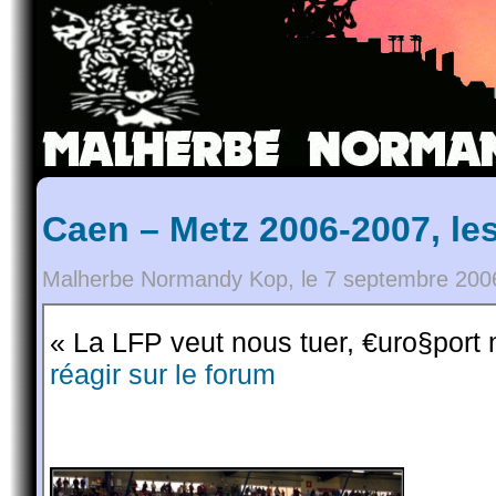
Caen – Metz 2006-2007, le
Malherbe Normandy Kop, le 7 septembre 200
« La LFP veut nous tuer, €uro§port 
réagir sur le forum