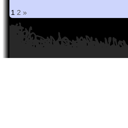
1
2
»