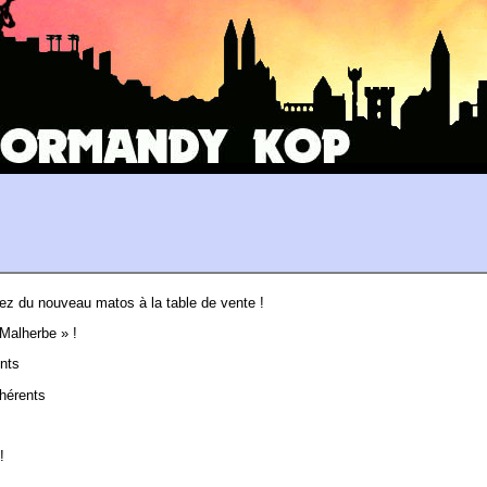
!
rez du nouveau matos à la table de vente !
Malherbe » !
ents
dhérents
!