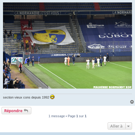
section vieux cons depuis 1992
Répondre
1 message • Page
1
sur
1
Aller à