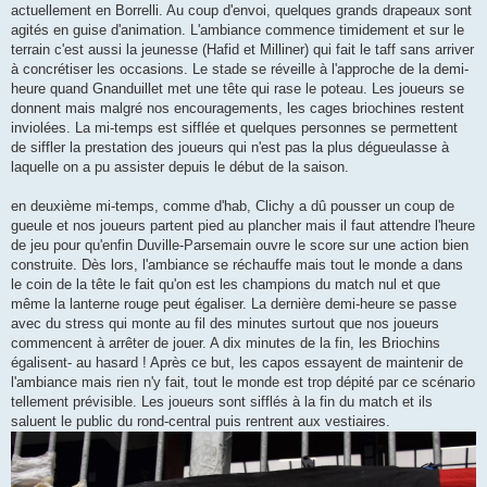
actuellement en Borrelli. Au coup d'envoi, quelques grands drapeaux sont
agités en guise d'animation. L'ambiance commence timidement et sur le
terrain c'est aussi la jeunesse (Hafid et Milliner) qui fait le taff sans arriver
à concrétiser les occasions. Le stade se réveille à l'approche de la demi-
heure quand Gnanduillet met une tête qui rase le poteau. Les joueurs se
donnent mais malgré nos encouragements, les cages briochines restent
inviolées. La mi-temps est sifflée et quelques personnes se permettent
de siffler la prestation des joueurs qui n'est pas la plus dégueulasse à
laquelle on a pu assister depuis le début de la saison.
en deuxième mi-temps, comme d'hab, Clichy a dû pousser un coup de
gueule et nos joueurs partent pied au plancher mais il faut attendre l'heure
de jeu pour qu'enfin Duville-Parsemain ouvre le score sur une action bien
construite. Dès lors, l'ambiance se réchauffe mais tout le monde a dans
le coin de la tête le fait qu'on est les champions du match nul et que
même la lanterne rouge peut égaliser. La dernière demi-heure se passe
avec du stress qui monte au fil des minutes surtout que nos joueurs
commencent à arrêter de jouer. A dix minutes de la fin, les Briochins
égalisent- au hasard ! Après ce but, les capos essayent de maintenir de
l'ambiance mais rien n'y fait, tout le monde est trop dépité par ce scénario
tellement prévisible. Les joueurs sont sifflés à la fin du match et ils
saluent le public du rond-central puis rentrent aux vestiaires.