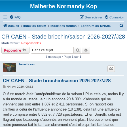
Malherbe Normandy Kop
FAQ
S’enregistrer
Connexion
R
Accueil
Index du forum
Index des forums
Le forum du MNK96
e
CR CAEN - Stade briochin/saison 2026-2027/J28
c
Modérateur :
Responsables
h
Rechercher
Recherche avancée
Répondre
e
1 message • Page
1
sur
1
r
benoit caen
c
h
CR CAEN - Stade briochin/saison 2026-2027/J28
e
M
04 avr. 2026, 08:32
r
e
s
Ouf ce match était l'antépénultième de la saison ! Plus cela va, moins il y
s
a du monde au stade, le club annonce 20 à 30% d'abonnés qui ne
a
g
viennent pas soit entre 1 607 et 2 411 personnes. Si on rapport ces
e
chiffres à celui de l'affluence annoncée (10 139), cela fait une affluence
réelle comprise entre 8 532 et 7 728 spectateurs. Et en Borrelli, cela est
flagrant que beaucoup d'abonnés en viennent plus. Heureusement que
notre jeunesse fait le taff car clairement c'est elle qui fait l'ambiance