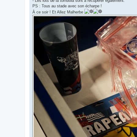
- Les lots de la tombola sont à récupérer également.
PS : Tous au stade avec son écharpe !
À ce soir ! Et Allez Malherbe