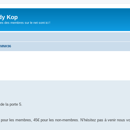
dy Kop
es des membres sur le net sont ici !
u MNK96
che avancée
de la porte 5.
 pour les membres, 45€ pour les non-membres. N’hésitez pas à venir nous voi