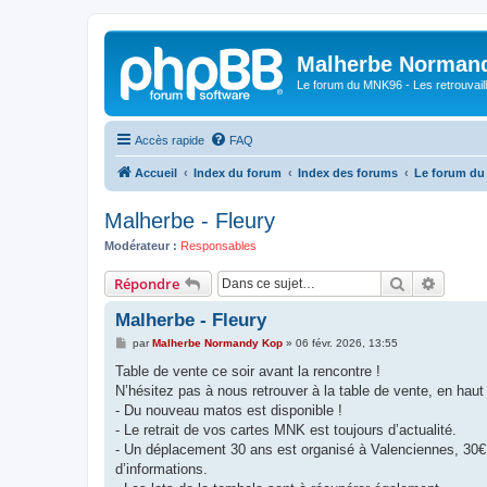
Malherbe Norman
Le forum du MNK96 - Les retrouvaill
Accès rapide
FAQ
Accueil
Index du forum
Index des forums
Le forum d
Malherbe - Fleury
Modérateur :
Responsables
Rechercher
Recher
Répondre
Malherbe - Fleury
M
par
Malherbe Normandy Kop
»
06 févr. 2026, 13:55
e
s
Table de vente ce soir avant la rencontre !
s
N’hésitez pas à nous retrouver à la table de vente, en haut 
a
g
- Du nouveau matos est disponible !
e
- Le retrait de vos cartes MNK est toujours d’actualité.
- Un déplacement 30 ans est organisé à Valenciennes, 30€
d’informations.