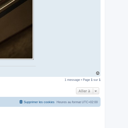
H
a
1 message • Page
1
sur
1
u
t
Aller à
Supprimer les cookies
Heures au format
UTC+02:00