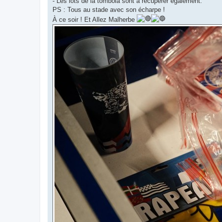
- Les lots de la tombola sont à récupérer également.
PS : Tous au stade avec son écharpe !
À ce soir ! Et Allez Malherbe