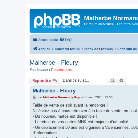
Malherbe Norman
Le forum du MNK96 - Les retrouvaill
Accès rapide
FAQ
Accueil
Index du forum
Index des forums
Le forum d
Malherbe - Fleury
Modérateur :
Responsables
Rechercher
Recher
Répondre
Malherbe - Fleury
M
par
Malherbe Normandy Kop
»
06 févr. 2026, 13:55
e
s
Table de vente ce soir avant la rencontre !
s
N’hésitez pas à nous retrouver à la table de vente, en haut 
a
g
- Du nouveau matos est disponible !
e
- Le retrait de vos cartes MNK est toujours d’actualité.
- Un déplacement 30 ans est organisé à Valenciennes, 30€
d’informations.