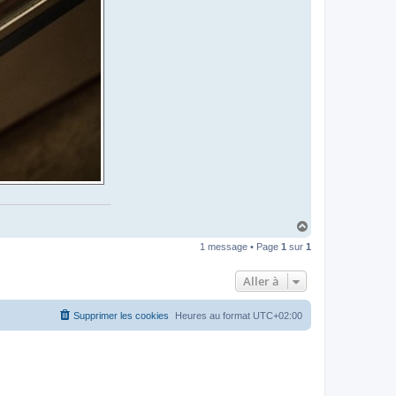
H
a
1 message • Page
1
sur
1
u
t
Aller à
Supprimer les cookies
Heures au format
UTC+02:00