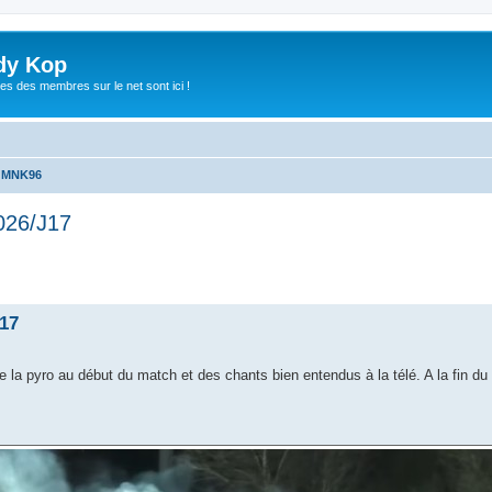
dy Kop
es des membres sur le net sont ici !
u MNK96
026/J17
che avancée
17
a pyro au début du match et des chants bien entendus à la télé. A la fin du 