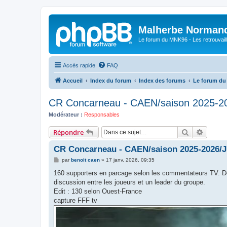
Malherbe Norman
Le forum du MNK96 - Les retrouvaill
Accès rapide
FAQ
Accueil
Index du forum
Index des forums
Le forum d
CR Concarneau - CAEN/saison 2025-2
Modérateur :
Responsables
Rechercher
Recher
Répondre
CR Concarneau - CAEN/saison 2025-2026/J
M
par
benoit caen
»
17 janv. 2026, 09:35
e
s
160 supporters en parcage selon les commentateurs TV. De l
s
discussion entre les joueurs et un leader du groupe.
a
g
Edit : 130 selon Ouest-France
e
capture FFF tv