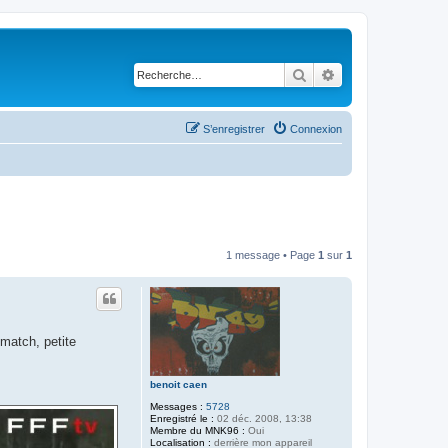
Rechercher
Recherche avancé
S’enregistrer
Connexion
1 message • Page
1
sur
1
match, petite
benoit caen
Messages :
5728
Enregistré le :
02 déc. 2008, 13:38
Membre du MNK96 :
Oui
Localisation :
derrière mon appareil