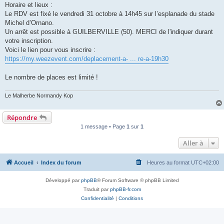
Horaire et lieux :
Le RDV est fixé le vendredi 31 octobre à 14h45 sur l’esplanade du stade
Michel d’Ornano.
Un arrêt est possible à GUILBERVILLE (50). MERCI de l'indiquer durant
votre inscription.
Voici le lien pour vous inscrire :
https://my.weezevent.com/deplacement-a- ... re-a-19h30
Le nombre de places est limité !
Le Malherbe Normandy Kop
Répondre
1 message • Page
1
sur
1
Aller à
Accueil
Index du forum
Heures au format
UTC+02:00
Développé par
phpBB
® Forum Software © phpBB Limited
Traduit par
phpBB-fr.com
Confidentialité
|
Conditions