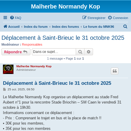
Malherbe Normandy Kop
FAQ
S’enregistrer
Connexion
R
Accueil
Index du forum
Index des forums
Le forum du MNK96
e
Déplacement à Saint-Brieuc le 31 octobre 2025
c
Modérateur :
Responsables
h
Rechercher
Recherche avancée
Répondre
e
1 message • Page
1
sur
1
r
Malherbe Normandy Kop
c
Administrateur
h
Déplacement à Saint-Brieuc le 31 octobre 2025
e
M
25 oct. 2025, 09:50
r
e
s
Le Malherbe Normandy Kop organise un déplacement au stade Fred
s
Aubert n°1 pour la rencontre Stade Briochin – SM Caen le vendredi 31
a
g
octobre à 19h30.
e
Informations concernant ce déplacement :
- Prix : Comprenant le trajet en bus et la place de match !!
• 30€ pour les membres,
• 35€ pour les non membres