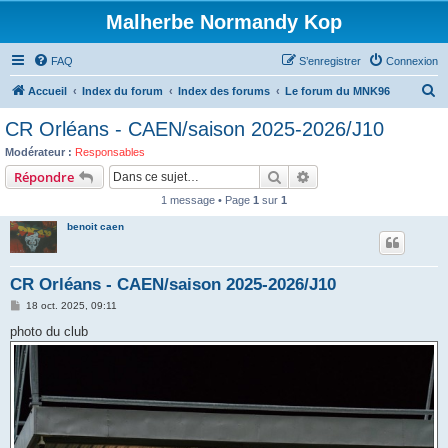
Malherbe Normandy Kop
FAQ
S’enregistrer
Connexion
R
Accueil
Index du forum
Index des forums
Le forum du MNK96
e
CR Orléans - CAEN/saison 2025-2026/J10
c
Modérateur :
Responsables
h
Rechercher
Recherche avancée
Répondre
e
1 message • Page
1
sur
1
r
benoit caen
c
h
CR Orléans - CAEN/saison 2025-2026/J10
e
M
18 oct. 2025, 09:11
r
e
s
photo du club
s
a
g
e