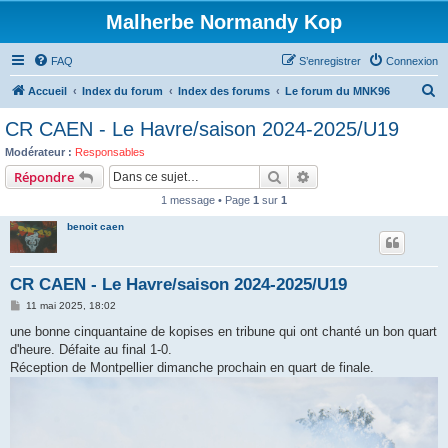
Malherbe Normandy Kop
FAQ
S’enregistrer
Connexion
R
Accueil
Index du forum
Index des forums
Le forum du MNK96
e
CR CAEN - Le Havre/saison 2024-2025/U19
c
Modérateur :
Responsables
h
Rechercher
Recherche avancée
Répondre
e
1 message • Page
1
sur
1
r
benoit caen
c
h
CR CAEN - Le Havre/saison 2024-2025/U19
e
M
11 mai 2025, 18:02
r
e
s
une bonne cinquantaine de kopises en tribune qui ont chanté un bon quart
s
d'heure. Défaite au final 1-0.
a
g
Réception de Montpellier dimanche prochain en quart de finale.
e