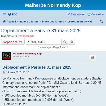
Malherbe Normandy Kop
FAQ
S’enregistrer
Connexion
R
Accueil
Index du forum
Index des forums
Le forum du MNK96
e
Déplacement à Paris le 31 mars 2025
c
Modérateur :
Responsables
h
Rechercher
Recherche avancée
Répondre
e
1 message • Page
1
sur
1
r
Malherbe Normandy Kop
c
Administrateur
h
Déplacement à Paris le 31 mars 2025
e
M
19 mars 2025, 13:28
r
e
s
Le Malherbe Normandy Kop organise un déplacement au stade Sébastien
s
Charlety pour la rencontre Paris FC – SM Caen le lundi 31 mars à 20h45.
a
g
Informations concernant ce déplacement :
e
- Prix : (Comprenant le trajet en bus et la place de match)
• 30€ pour les membres (+0,99€ de frais Weez),
• 35€ pour les non-membres (+0,99€ de frais Weez).
- Horaire et lieux :