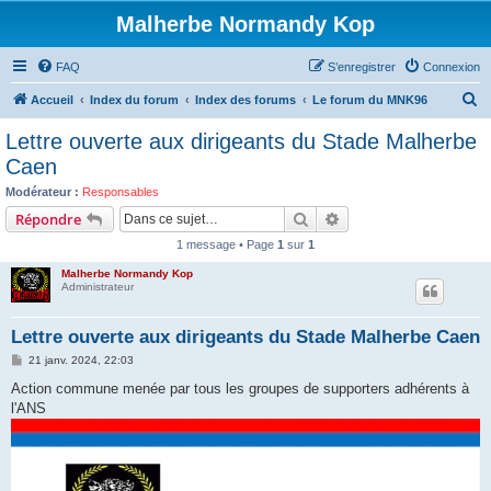
Malherbe Normandy Kop
FAQ
S’enregistrer
Connexion
R
Accueil
Index du forum
Index des forums
Le forum du MNK96
e
Lettre ouverte aux dirigeants du Stade Malherbe
c
Caen
h
Modérateur :
Responsables
e
Rechercher
Recherche avancée
Répondre
r
1 message • Page
1
sur
1
c
Malherbe Normandy Kop
h
Administrateur
e
Lettre ouverte aux dirigeants du Stade Malherbe Caen
r
M
21 janv. 2024, 22:03
e
s
Action commune menée par tous les groupes de supporters adhérents à
s
l'ANS
a
g
e