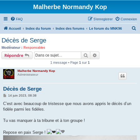
Malherbe Normandy Kop
FAQ
S’enregistrer
Connexion
R
Accueil
Index du forum
Index des forums
Le forum du MNK96
e
Décès de Serge
c
Modérateur :
Responsables
h
Rechercher
Recherche avancée
Répondre
e
1 message • Page
1
sur
1
r
Malherbe Normandy Kop
c
Administrateur
h
Décès de Serge
e
M
14 juin 2023, 08:38
r
e
s
C’est avec beaucoup de tristesse que nous avons appris le décès d’un
s
fidèle parmi les fidèles.
a
g
e
Tu vas manquer à ta tribune et à ton groupe !
Repose en paix Serge !