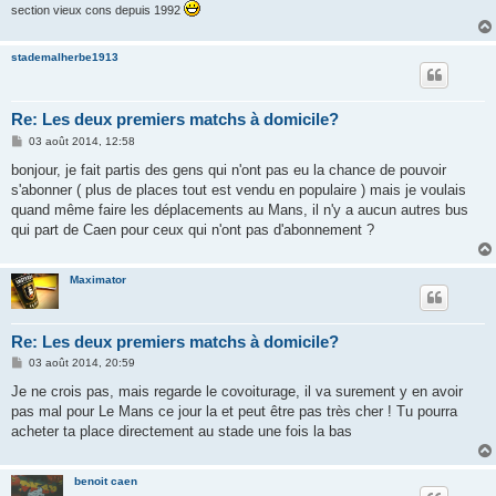
section vieux cons depuis 1992
stademalherbe1913
Re: Les deux premiers matchs à domicile?
M
03 août 2014, 12:58
e
s
bonjour, je fait partis des gens qui n'ont pas eu la chance de pouvoir
s
s'abonner ( plus de places tout est vendu en populaire ) mais je voulais
a
g
quand même faire les déplacements au Mans, il n'y a aucun autres bus
e
qui part de Caen pour ceux qui n'ont pas d'abonnement ?
Maximator
Re: Les deux premiers matchs à domicile?
M
03 août 2014, 20:59
e
s
Je ne crois pas, mais regarde le covoiturage, il va surement y en avoir
s
pas mal pour Le Mans ce jour la et peut être pas très cher ! Tu pourra
a
g
acheter ta place directement au stade une fois la bas
e
benoit caen