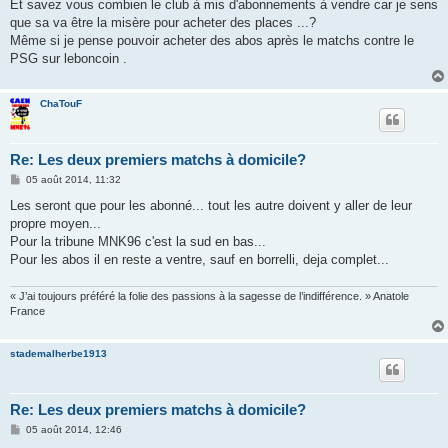
Et savez vous combien le club à mis d'abonnements à vendre car je sens
que sa va être la misère pour acheter des places ...?
Même si je pense pouvoir acheter des abos après le matchs contre le
PSG sur leboncoin .
ChaTouF
Re: Les deux premiers matchs à domicile?
M
05 août 2014, 11:32
e
s
Les seront que pour les abonné... tout les autre doivent y aller de leur
s
propre moyen...
a
g
Pour la tribune MNK96 c'est la sud en bas...
e
Pour les abos il en reste a ventre, sauf en borrelli, deja complet...
« J’ai toujours préféré la folie des passions à la sagesse de l’indifférence. » Anatole
France
stademalherbe1913
Re: Les deux premiers matchs à domicile?
M
05 août 2014, 12:46
e