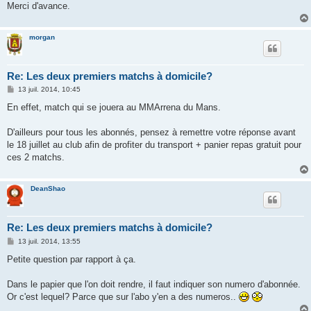
Merci d'avance.
morgan
Re: Les deux premiers matchs à domicile?
M
13 juil. 2014, 10:45
e
s
En effet, match qui se jouera au MMArrena du Mans.
s
a
g
D'ailleurs pour tous les abonnés, pensez à remettre votre réponse avant
e
le 18 juillet au club afin de profiter du transport + panier repas gratuit pour
ces 2 matchs.
DeanShao
Re: Les deux premiers matchs à domicile?
M
13 juil. 2014, 13:55
e
s
Petite question par rapport à ça.
s
a
g
Dans le papier que l'on doit rendre, il faut indiquer son numero d'abonnée.
e
Or c'est lequel? Parce que sur l'abo y'en a des numeros..