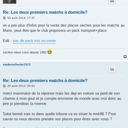
Re: Les deux premiers matchs à domicile?
M
04 août 2014, 17:37
e
s
on a pas plus d'infos pour la vente des places sèches pour les matchs au
s
Mans, peut être que le club proposera un pack transport+place.
a
g
e
Edit :
pas de pack mis en vente
section vieux cons depuis 1992
stademalherbe1913
Re: Les deux premiers matchs à domicile?
M
05 août 2014, 00:42
e
s
merci maximator de ta réponse mais les dep en voiture sa perd de son
s
charme à mon gout et je compte emmener du monde avec moi donc au
a
g
pire je prendrais la mienne .
e
Salut benoit sais tu dans quelle tribune va se situer le mnk96 ? Pour
savoir ou nous devons prendre nos places pour êtres avec vous ?