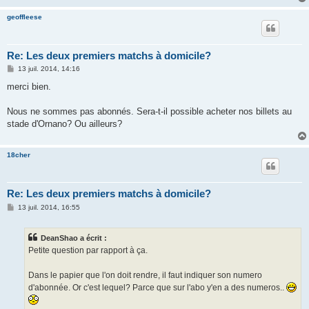
geoffleese
Re: Les deux premiers matchs à domicile?
M
13 juil. 2014, 14:16
e
s
merci bien.
s
a
g
Nous ne sommes pas abonnés. Sera-t-il possible acheter nos billets au
e
stade d'Ornano? Ou ailleurs?
18cher
Re: Les deux premiers matchs à domicile?
M
13 juil. 2014, 16:55
e
s
s
DeanShao a écrit :
a
g
Petite question par rapport à ça.
e
Dans le papier que l'on doit rendre, il faut indiquer son numero
d'abonnée. Or c'est lequel? Parce que sur l'abo y'en a des numeros..