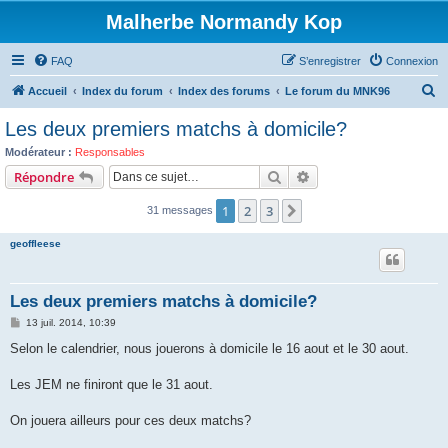
Malherbe Normandy Kop
FAQ
S’enregistrer
Connexion
R
Accueil
Index du forum
Index des forums
Le forum du MNK96
e
Les deux premiers matchs à domicile?
c
Modérateur :
Responsables
h
Rechercher
Recherche avancée
Répondre
e
1
2
3
Suivante
31 messages
r
c
geoffleese
h
e
Les deux premiers matchs à domicile?
r
M
13 juil. 2014, 10:39
e
s
Selon le calendrier, nous jouerons à domicile le 16 aout et le 30 aout.
s
a
g
Les JEM ne finiront que le 31 aout.
e
On jouera ailleurs pour ces deux matchs?