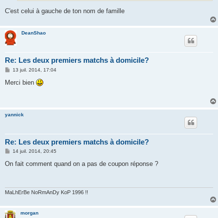
C'est celui à gauche de ton nom de famille
DeanShao
Re: Les deux premiers matchs à domicile?
M
13 juil. 2014, 17:04
e
s
Merci bien
s
a
g
e
yannick
Re: Les deux premiers matchs à domicile?
M
14 juil. 2014, 20:45
e
s
On fait comment quand on a pas de coupon réponse ?
s
a
g
e
MaLhErBe NoRmAnDy KoP 1996 !!
morgan