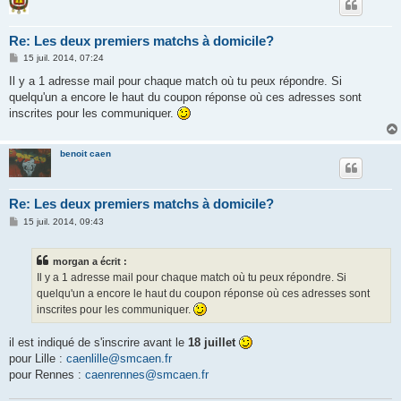
Re: Les deux premiers matchs à domicile?
M
15 juil. 2014, 07:24
e
s
Il y a 1 adresse mail pour chaque match où tu peux répondre. Si
s
quelqu'un a encore le haut du coupon réponse où ces adresses sont
a
g
inscrites pour les communiquer.
e
benoit caen
Re: Les deux premiers matchs à domicile?
M
15 juil. 2014, 09:43
e
s
s
morgan a écrit :
a
g
Il y a 1 adresse mail pour chaque match où tu peux répondre. Si
e
quelqu'un a encore le haut du coupon réponse où ces adresses sont
inscrites pour les communiquer.
il est indiqué de s'inscrire avant le
18 juillet
pour Lille :
caenlille@smcaen.fr
pour Rennes :
caenrennes@smcaen.fr