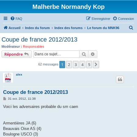
Malherbe Normandy Kop
FAQ
S’enregistrer
Connexion
R
Accueil
Index du forum
Index des forums
Le forum du MNK96
e
Coupe de france 2012/2013
c
Modérateur :
Responsables
h
Rechercher
Recherche avancée
Répondre
e
1
2
3
4
5
Suivante
62 messages
r
c
alex
h
e
Coupe de france 2012/2013
r
M
31 oct. 2012, 11:38
e
s
Voici les adversaires probable du sm caen
s
a
g
e
Armentières JA (6)
Beauvais Oise AS (4)
Boulogne USCO (3)