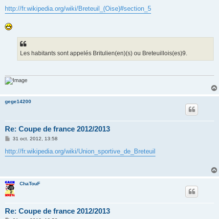
e
s
http://fr.wikipedia.org/wiki/Breteuil_(Oise)#section_5
s
a
g
e
Les habitants sont appelés Britulien(en)(s) ou Breteuillois(es)9.
gege14200
Re: Coupe de france 2012/2013
M
31 oct. 2012, 13:58
e
s
http://fr.wikipedia.org/wiki/Union_sportive_de_Breteuil
s
a
g
e
ChaTouF
Re: Coupe de france 2012/2013