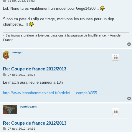
M
31 oct. 2012, 18:53
e
s
Lol, Nono tu es visiblement un model pour Gege14200...
s
a
g
Sinon ca pète du slip ce tirage, motivons les troupes pour un dep
e
champêtre...!!!
« J’ai toujours préféré la folie des passions à la sagesse de l’indifférence. » Anatole
France
morgan
Re: Coupe de france 2012/2013
M
07 nov. 2012, 14:24
e
s
Le match aura lieu le samedi à 18h
s
a
g
http://www.lebonhommepicard.fr/article/ ... camps/4355
e
benoit caen
Re: Coupe de france 2012/2013
M
07 nov. 2012, 14:35
e