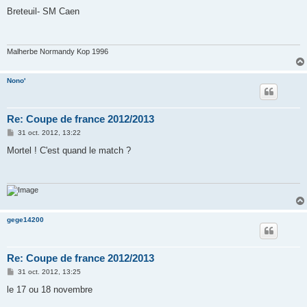
e
s
Breteuil- SM Caen
s
a
g
e
Malherbe Normandy Kop 1996
Nono'
Re: Coupe de france 2012/2013
M
31 oct. 2012, 13:22
e
s
Mortel ! C'est quand le match ?
s
a
g
e
gege14200
Re: Coupe de france 2012/2013
M
31 oct. 2012, 13:25
e
s
le 17 ou 18 novembre
s
a