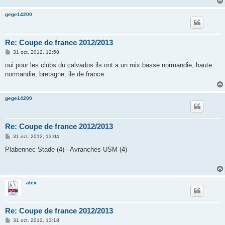
gege14200
Re: Coupe de france 2012/2013
M
31 oct. 2012, 12:58
e
s
oui pour les clubs du calvados ils ont a un mix basse normandie, haute
s
normandie, bretagne, ile de france
a
g
e
gege14200
Re: Coupe de france 2012/2013
M
31 oct. 2012, 13:04
e
s
Plabennec Stade (4) - Avranches USM (4)
s
a
g
e
alex
Re: Coupe de france 2012/2013
M
31 oct. 2012, 13:18