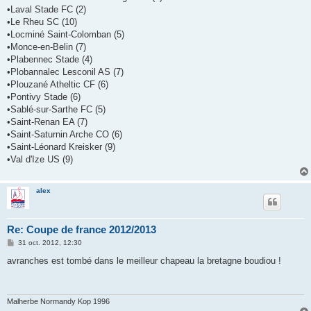
•Laval Stade FC (2)
•Le Rheu SC (10)
•Locminé Saint-Colomban (5)
•Monce-en-Belin (7)
•Plabennec Stade (4)
•Plobannalec Lesconil AS (7)
•Plouzané Atheltic CF (6)
•Pontivy Stade (6)
•Sablé-sur-Sarthe FC (5)
•Saint-Renan EA (7)
•Saint-Saturnin Arche CO (6)
•Saint-Léonard Kreisker (9)
•Val d'Ize US (9)
alex
Re: Coupe de france 2012/2013
M
31 oct. 2012, 12:30
e
s
avranches est tombé dans le meilleur chapeau la bretagne boudiou !
s
a
g
e
Malherbe Normandy Kop 1996