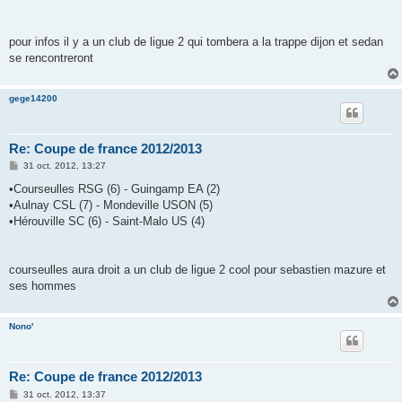
g
e
pour infos il y a un club de ligue 2 qui tombera a la trappe dijon et sedan
se rencontreront
gege14200
Re: Coupe de france 2012/2013
M
31 oct. 2012, 13:27
e
s
•Courseulles RSG (6) - Guingamp EA (2)
s
•Aulnay CSL (7) - Mondeville USON (5)
a
g
•Hérouville SC (6) - Saint-Malo US (4)
e
courseulles aura droit a un club de ligue 2 cool pour sebastien mazure et
ses hommes
Nono'
Re: Coupe de france 2012/2013
M
31 oct. 2012, 13:37