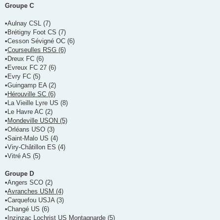
e
Groupe C
•Aulnay CSL (7)
•Brétigny Foot CS (7)
•Cesson Sévigné OC (6)
•
Courseulles RSG (6)
•Dreux FC (6)
•Evreux FC 27 (6)
•Evry FC (5)
•Guingamp EA (2)
•
Hérouville SC (6)
•La Vieille Lyre US (8)
•Le Havre AC (2)
•
Mondeville USON (5)
•Orléans USO (3)
•Saint-Malo US (4)
•Viry-Châtillon ES (4)
•Vitré AS (5)
Groupe D
•Angers SCO (2)
•
Avranches USM (4)
•Carquefou USJA (3)
•Changé US (6)
•Inzinzac Lochrist US Montagnarde (5)