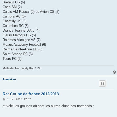
Breteuil US (6)
Caen SM (2)
Calais AM Pascal (9) ou Avion CS (5)
Cambrai AC (6)
Chantilly US (6)
Colombes RC (5)
Drancy Jeanne D'Arc (4)
Fleury Mérogis US (5)
Raismes Vicoigne AS (7)
Meaux Academy Football (6)
Reims Sainte-Anne EF (6)
Saint-Amand FC (6)
Tours FC (2)
Malherbe Normandy Kop 1996
Prentakart
Re: Coupe de france 2012/2013
M
31 oct. 2012, 12:07
e
s
et voici les groupes où sont les autres clubs bas normands :
s
a
g