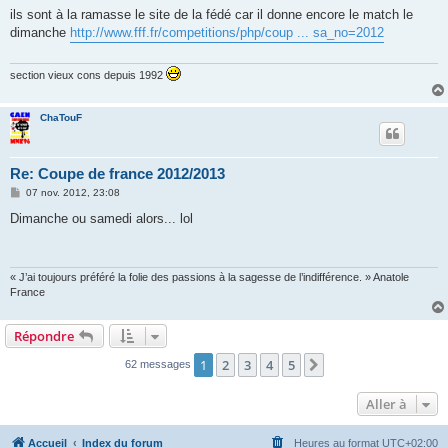
s
ils sont à la ramasse le site de la fédé car il donne encore le match le
s
dimanche
http://www.fff.fr/competitions/php/coup ... sa_no=2012
a
g
e
section vieux cons depuis 1992
ChaTouF
Re: Coupe de france 2012/2013
M
07 nov. 2012, 23:08
e
s
Dimanche ou samedi alors... lol
s
a
g
e
« J’ai toujours préféré la folie des passions à la sagesse de l’indifférence. » Anatole
France
Répondre
1
2
3
4
5
Suivante
62 messages
Aller à
Accueil
Index du forum
Heures au format
UTC+02:00