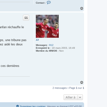
C
Contact :
o
n
H
t
a
a
u
c
t
t
e
r
anfan réchauffe le
b
e
n
o
i
ps, une tribune pas
JJ
t
sez aidé les deux
c
Messages :
912
a
Enregistré le :
18 mars 2003, 16:49
e
Membre du MNK96 :
Non
n
t ces dernières
H
a
2 messages • Page
1
sur
1
u
t
Aller à
Supprimer les cookies
Heures au format
UTC+02:00