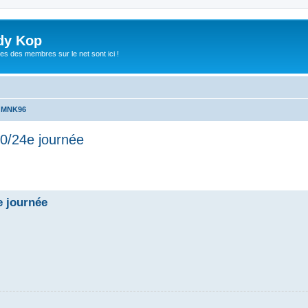
dy Kop
es des membres sur le net sont ici !
u MNK96
0/24e journée
che avancée
 journée