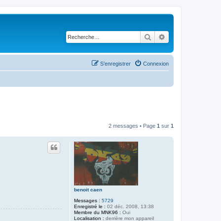
Rechercher
Recherche avancé
S’enregistrer
Connexion
2 messages • Page
1
sur
1
benoit caen
Messages :
5729
Enregistré le :
02 déc. 2008, 13:38
Membre du MNK96 :
Oui
Localisation :
derrière mon appareil