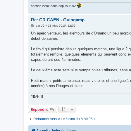
section vieux cons depuis 1992
Re: CR CAEN - Guingamp
M
par
JJ
»
13 févr. 2010, 12:05
e
s
Un apéro venteux, les alentours de d'Ornano un peu morbide
s
début de soirée.
a
g
e
Le froid qui persiste depuis quelques matchs, une ligue 2
totalement remplie, quelques éléments qui peuvent donc exp
capos durant ces 45 minutes.
Le deuxième acte sera plus sympa niveau tribunes, sans 
Petit match, petite ambiance, mais victoire, et une ligue 1
années) à nos Rouges et bleus.
YEAH!!!!
Répondre
Retourner vers « Le forum du MNK96 »
Accueil
Index du forum