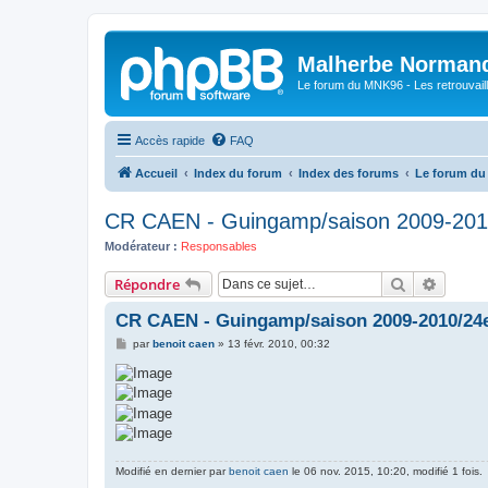
Malherbe Norman
Le forum du MNK96 - Les retrouvaill
Accès rapide
FAQ
Accueil
Index du forum
Index des forums
Le forum d
CR CAEN - Guingamp/saison 2009-201
Modérateur :
Responsables
Rechercher
Recher
Répondre
CR CAEN - Guingamp/saison 2009-2010/24e
M
par
benoit caen
»
13 févr. 2010, 00:32
e
s
s
a
g
e
Modifié en dernier par
benoit caen
le 06 nov. 2015, 10:20, modifié 1 fois.