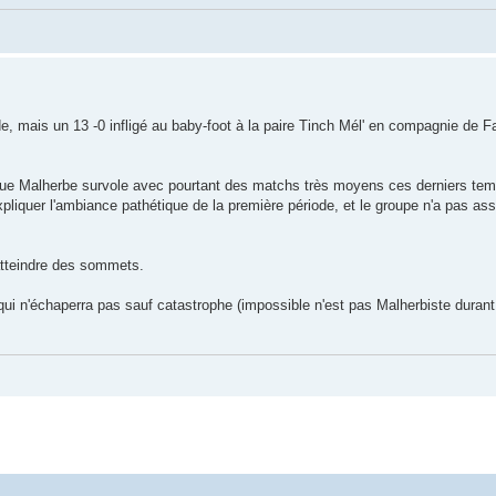
, mais un 13 -0 infligé au baby-foot à la paire Tinch Mél' en compagnie de F
 que Malherbe survole avec pourtant des matchs très moyens ces derniers tem
liquer l'ambiance pathétique de la première période, et le groupe n'a pas as
atteindre des sommets.
 qui n'échaperra pas sauf catastrophe (impossible n'est pas Malherbiste duran