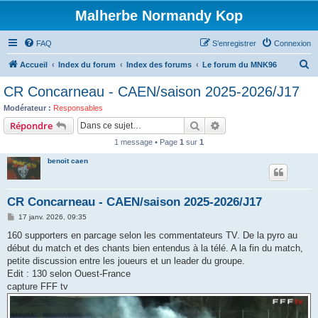
Malherbe Normandy Kop
FAQ
S’enregistrer
Connexion
R
Accueil
Index du forum
Index des forums
Le forum du MNK96
e
CR Concarneau - CAEN/saison 2025-2026/J17
c
Modérateur :
Responsables
h
Rechercher
Recherche avancée
Répondre
e
1 message • Page
1
sur
1
r
benoit caen
c
h
CR Concarneau - CAEN/saison 2025-2026/J17
e
M
17 janv. 2026, 09:35
r
e
s
160 supporters en parcage selon les commentateurs TV. De la pyro au
s
début du match et des chants bien entendus à la télé. A la fin du match,
a
g
petite discussion entre les joueurs et un leader du groupe.
e
Edit : 130 selon Ouest-France
capture FFF tv