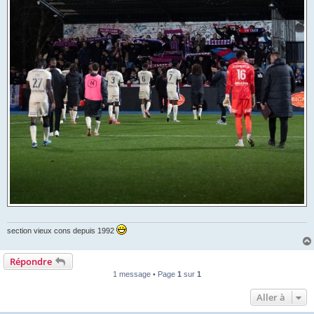
section vieux cons depuis 1992
Répondre
1 message • Page
1
sur
1
Aller à