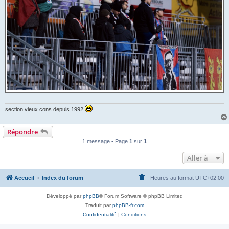
section vieux cons depuis 1992
Répondre
1 message • Page
1
sur
1
Aller à
Accueil
Index du forum
Heures au format
UTC+02:00
Développé par
phpBB
® Forum Software © phpBB Limited
Traduit par
phpBB-fr.com
Confidentialité
|
Conditions