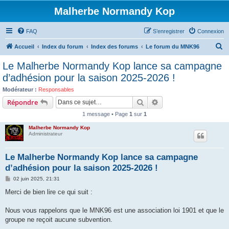
Malherbe Normandy Kop
FAQ
S’enregistrer
Connexion
R
Accueil
Index du forum
Index des forums
Le forum du MNK96
e
Le Malherbe Normandy Kop lance sa campagne
c
d’adhésion pour la saison 2025-2026 !
h
Modérateur :
Responsables
e
Rechercher
Recherche avancée
Répondre
r
1 message • Page
1
sur
1
c
Malherbe Normandy Kop
h
Administrateur
e
Le Malherbe Normandy Kop lance sa campagne
r
d’adhésion pour la saison 2025-2026 !
M
02 juin 2025, 21:31
e
s
Merci de bien lire ce qui suit :
s
a
g
Nous vous rappelons que le MNK96 est une association loi 1901 et que le
e
groupe ne reçoit aucune subvention.