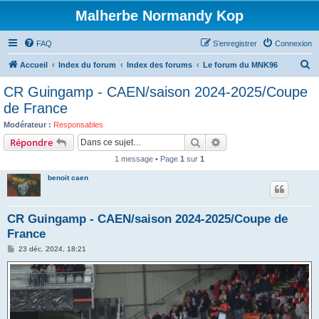
Malherbe Normandy Kop
FAQ
S’enregistrer
Connexion
R
Accueil
Index du forum
Index des forums
Le forum du MNK96
e
CR Guingamp - CAEN/saison 2024-2025/Coupe
c
de France
h
Modérateur :
Responsables
e
Rechercher
Recherche avancée
Répondre
r
1 message • Page
1
sur
1
c
benoit caen
h
e
CR Guingamp - CAEN/saison 2024-2025/Coupe de
r
France
M
23 déc. 2024, 18:21
e
s
s
a
g
e