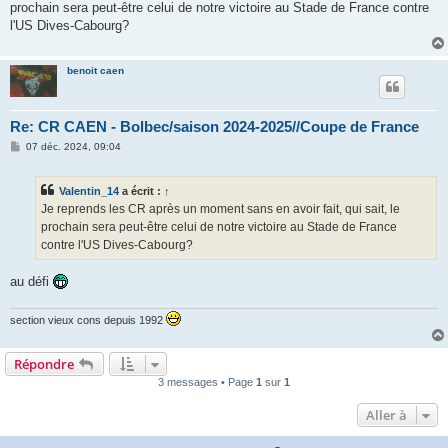
prochain sera peut-être celui de notre victoire au Stade de France contre
l'US Dives-Cabourg?
benoit caen
Re: CR CAEN - Bolbec/saison 2024-2025//Coupe de France
M
07 déc. 2024, 09:04
e
s
s
Valentin_14
a écrit :
↑
a
g
Je reprends les CR après un moment sans en avoir fait, qui sait, le
e
prochain sera peut-être celui de notre victoire au Stade de France
contre l'US Dives-Cabourg?
au défi
section vieux cons depuis 1992
Répondre
3 messages • Page
1
sur
1
Aller à