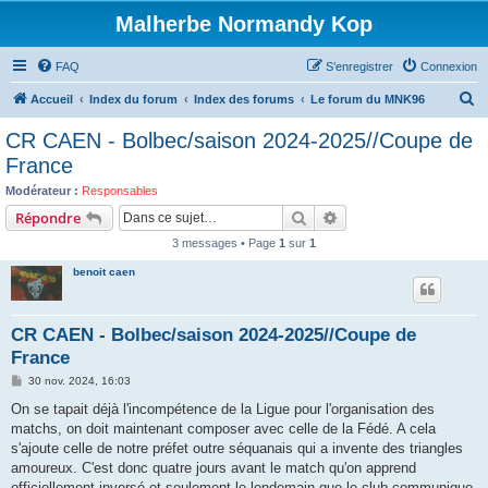
Malherbe Normandy Kop
FAQ
S’enregistrer
Connexion
R
Accueil
Index du forum
Index des forums
Le forum du MNK96
e
CR CAEN - Bolbec/saison 2024-2025//Coupe de
c
France
h
Modérateur :
Responsables
e
Rechercher
Recherche avancée
Répondre
r
3 messages • Page
1
sur
1
c
benoit caen
h
e
CR CAEN - Bolbec/saison 2024-2025//Coupe de
r
France
M
30 nov. 2024, 16:03
e
s
On se tapait déjà l'incompétence de la Ligue pour l'organisation des
s
matchs, on doit maintenant composer avec celle de la Fédé. A cela
a
g
s'ajoute celle de notre préfet outre séquanais qui a invente des triangles
e
amoureux. C'est donc quatre jours avant le match qu'on apprend
officiellement inversé et seulement le lendemain que le club communique