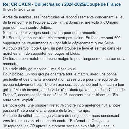
Re: CR CAEN - Bolbec/saison 2024-2025//Coupe de France
M
06 déc. 2024, 13:28
e
s
Après de nombreuses incertitudes et rebondissements concernant le lieu
s
de la rencontre et l'équipe accueillant à domicile, me voilà à d'Ornano
a
g
pour ce match contre Bolbec.
e
Seuls les deux virages sont ouverts pour cette rencontre.
En Borrelli, la tribune n'est clairement pas pleine. En face, ce sont 500
supporters hauts-normands qui ont fait le déplacement outre Seine.
Au coup d'envoi, côté Caen, un petit groupe se lève et se met dans les
marches afin de supporter les rouges et bleus.
On fera un bon match en tribune malgré le peu d'engouement autour de la
rencontre.
Un stade vide, ça résonne + me diriez-vous.
Pour Bolbec, un bon groupe chantera tout le match, avec une bonne
gestuelle et des chants à connotation assez ultra pour une équipe de
niveau relativement bas. Une phrase sera accrochée tout le match à leur
grille : "Match inversé, stade vide, c'est donc ça la magie de la Coupe de
France", accompagnée d'une bâche "Supporters noir et blanc" et "En
route vers l'exploit".
De notre côté, une phrase "Préfet 76 : votre incompétence nuit à notre
passion !" sera sortie à la reprise de la 2e mi-temps.
Au coup de sifflet final, large victoire de nos joueurs, nous conduisant
vers le tour suivant et un match contre l'En Avant de Guingamp.
Je reprends les CR après un moment sans en avoir fait, qui sait, le