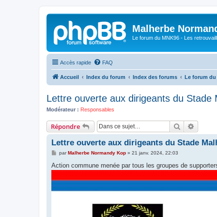
Malherbe Norman
Le forum du MNK96 - Les retrouvaill
Accès rapide
FAQ
Accueil
Index du forum
Index des forums
Le forum d
Lettre ouverte aux dirigeants du Stad
Modérateur :
Responsables
Rechercher
Recher
Répondre
Lettre ouverte aux dirigeants du Stade Ma
M
par
Malherbe Normandy Kop
»
21 janv. 2024, 22:03
e
s
Action commune menée par tous les groupes de supporter
s
a
g
e