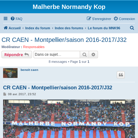
Malherbe Normandy Kop
FAQ
S’enregistrer
Connexion
R
Accueil
Index du forum
Index des forums
Le forum du MNK96
e
CR CAEN - Montpellier/saison 2016-2017/J32
c
Modérateur :
Responsables
h
Rechercher
Recherche avancée
Répondre
e
8 messages • Page
1
sur
1
r
benoit caen
c
h
CR CAEN - Montpellier/saison 2016-2017/J32
e
M
08 avr. 2017, 23:52
r
e
s
s
a
g
e