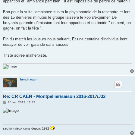
apparition et l'ambiance part bien ! Il est impossible de perdre ce match !
Bon pour la suite l'ambiance suivra la physionomie de la rencontre et lors
des 15 dernières minutes le groupe laissera le kop s'exprimer. De
bruyants garande démission font leur apparition et un timide " on perd, on
gagne, on fait la fête ".
Fin du match les joueurs nous saluent, Et une centaine d'individus iront
essayer de voir garande sans succès.
Triste soirée malherbiste.
benoit caen
Re: CR CAEN - Montpellier/saison 2016-2017/J32
M
10 avr. 2017, 12:37
e
s
s
a
g
e
section vieux cons depuis 1992