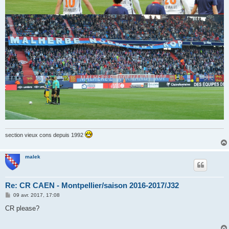
section vieux cons depuis 1992
malek
Re: CR CAEN - Montpellier/saison 2016-2017/J32
M
09 avr. 2017, 17:08
e
s
CR please?
s
a
g