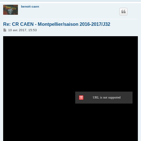
benoit caen
Re: CR CAEN - Montpellier/saison 2016-2017/J32
M
10 avr. 2017, 15:53
e
s
s
a
g
e
URL is not supported