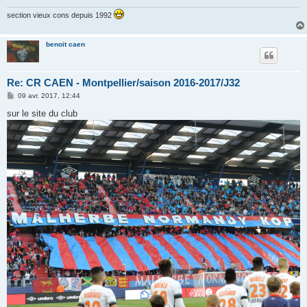
section vieux cons depuis 1992
benoit caen
Re: CR CAEN - Montpellier/saison 2016-2017/J32
M
09 avr. 2017, 12:44
e
s
sur le site du club
s
a
g
e