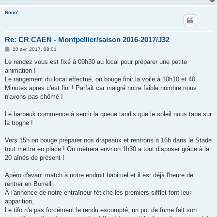
e
Nono'
Re: CR CAEN - Montpellier/saison 2016-2017/J32
M
10 avr. 2017, 08:01
e
s
Le rendez vous est fixé à 09h30 au local pour préparer une petite
s
animation !
a
g
Le rangement du local effectué, on bouge finir la voile à 10h10 et 40
e
Minutes apres c'est fini ! Parfait car malgré notre faible nombre nous
n'avons pas chômé !
Le barbeuk commence à sentir la queue tandis que le soleil nous tape sur
la trogne !
Vers 15h on bouge préparer nos drapeaux et rentrons à 16h dans le Stade
tout mettre en place ! On mètrera envrion 1h30 a tout disposer grâce à la
20 aînés de présent !
Apéro d'avant match à notre endroit habituel et il est déjà l'heure de
rentrer en Borrelli.
À l'annonce de notre entraîneur fétiche les premiers sifflet font leur
apparition.
Le tifo n'a pas forcément le rendu escompté, un pot de fume fait son