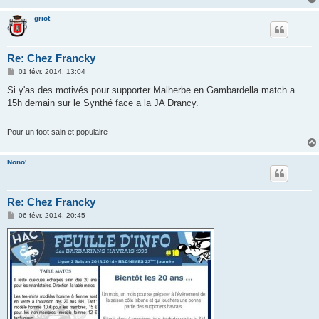
griot
Re: Chez Francky
M
01 févr. 2014, 13:04
e
s
Si y'as des motivés pour supporter Malherbe en Gambardella match a
s
15h demain sur le Synthé face a la JA Drancy.
a
g
e
Pour un foot sain et populaire
Nono'
Re: Chez Francky
M
06 févr. 2014, 20:45
e
s
s
a
g
e