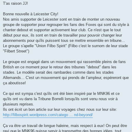
s
T'as raison JJ!
s
a
g
Bonne nouvelle à Leicester City!
e
Nos amis supporter de Leicester sont en train de monter un nouveau
groupe de supporter pour regrouper les fans des Foxes qui sont du style à
chanter debout et supporter activement leur club. Ce n'est que le tout
début pour eux, ils sont en train de travailler pour pouvoir changer leur
abonnements pour qu'ils puissent tous se mettre ensemble en tribune...
Le groupe s'apelle "Union Filbo Spirit" (Filbo c'est le surnom de leur stade
"Filbert Street")
Le groupe est engagé dans un mouvement qui rassemble pleins de fans
British en ce moment pour le retour des tribunes "debout" dans les
stades. Le modèle serait des rambardes comme dans les stades
Allemands... C'est un mouvement qui prends de l’ampleur, espéreront que
ça aboutisse!
Ce qui est sympa c'est qu'ils ont été bien inspiré par le MNK96 et ce
qu'ils ont vu dans la Tribune Borrelli lorsqu'ils sont venu nous voir à
plusieurs reprises.
Ils ont écrit un bon article sur leur voyages chez nous sur leur site:
http://filbospirit.wordpress.com/catego ... nd-beyond/
Ça va être un travail de longue haleine, mais respect à eux! On peut être
ravi que le MNK96 puisse servir à transmettre des bonnes idées, tout