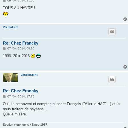
M
06 févr. 2014, 21:00
e
s
TOUS AU HAVRE !
s
a
g
e
Prentakart
Re: Chez Francky
M
07 févr. 2014, 08:26
e
s
1993+20 = 2013
s
a
g
e
VenoixSpirit
Re: Chez Francky
M
07 févr. 2014, 17:35
e
s
Oui, ils ne savent ni compter, ni parler Français ("Aller le HAC"...) et ils
s
nous traitent de paysans ...
a
g
Quelle misère.
e
Section vieux cons / Since 1987