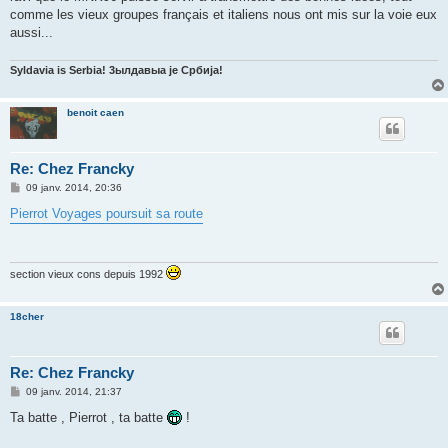
comme les vieux groupes français et italiens nous ont mis sur la voie eux
aussi...
Syldavia is Serbia! 3ылдaвыa je Србија!
benoit caen
Re: Chez Francky
M
09 janv. 2014, 20:36
e
s
Pierrot Voyages poursuit sa route
s
a
g
e
section vieux cons depuis 1992
18cher
Re: Chez Francky
M
09 janv. 2014, 21:37
e
s
Ta batte , Pierrot , ta batte
!
s
a