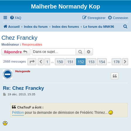
Malherbe Normandy Kop
FAQ
S’enregistrer
Connexion
R
Accueil
Index du forum
Index des forums
Le forum du MNK96
e
Chez Francky
c
Modérateur :
Responsables
h
Rechercher
Recherche avancée
Répondre
e
Page
152
sur
178
1
150
151
152
153
154
178
Précédente
S
2668 messages
r
…
…
c
Huisgonde
h
e
Re: Chez Francky
r
M
19 déc. 2013, 15:35
e
s
s
ChaTouF a écrit :
a
g
Pétition
pour la demande de démission de Frédéric Thiriez...
e