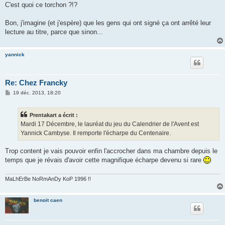
C'est quoi ce torchon ?!?
Bon, j'imagine (et j'espère) que les gens qui ont signé ça ont arrêté leur
lecture au titre, parce que sinon...
yannick
Re: Chez Francky
M
19 déc. 2013, 18:20
e
s
s
Prentakart a écrit :
a
g
Mardi 17 Décembre, le lauréat du jeu du Calendrier de l'Avent est
e
Yannick Cambyse. Il remporte l'écharpe du Centenaire.
Trop content je vais pouvoir enfin l'accrocher dans ma chambre depuis le
temps que je révais d'avoir cette magnifique écharpe devenu si rare
MaLhErBe NoRmAnDy KoP 1996 !!
benoit caen