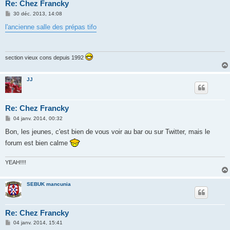
Re: Chez Francky
M
30 déc. 2013, 14:08
e
s
l'ancienne salle des prépas tifo
s
a
g
e
section vieux cons depuis 1992
JJ
Re: Chez Francky
M
04 janv. 2014, 00:32
e
s
Bon, les jeunes, c'est bien de vous voir au bar ou sur Twitter, mais le
s
forum est bien calme
a
g
e
YEAH!!!!
SEBUK mancunia
Re: Chez Francky
M
04 janv. 2014, 15:41
e