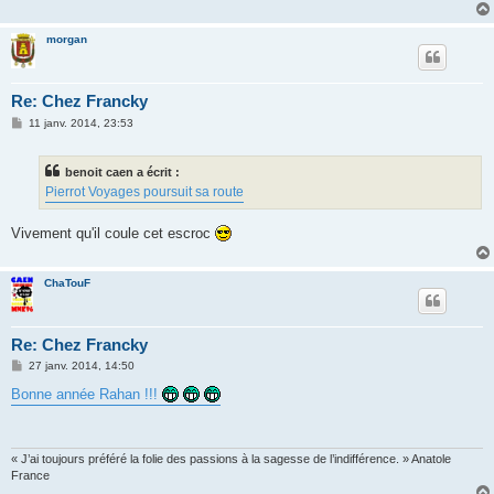
g
e
morgan
Re: Chez Francky
M
11 janv. 2014, 23:53
e
s
s
benoit caen a écrit :
a
g
Pierrot Voyages poursuit sa route
e
Vivement qu'il coule cet escroc
ChaTouF
Re: Chez Francky
M
27 janv. 2014, 14:50
e
s
Bonne année Rahan !!!
s
a
g
e
« J’ai toujours préféré la folie des passions à la sagesse de l’indifférence. » Anatole
France