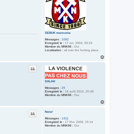
SEBUK mancunia
Messages :
1092
Enregistré le :
17 oct. 2004, 00:33
Membre du MNK96 :
Oui
Localisation :
all over the fucking place
H
a
u
t
SALAH
Messages :
25
Enregistré le :
18 août 2010, 20:38
Membre du MNK96 :
Oui
H
a
u
Nono'
t
Messages :
1411
Enregistré le :
17 févr. 2008, 15:14
Membre du MNK96 :
Oui