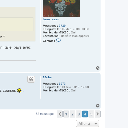
benoit caen
Messages :
5729
Enregistré le :
02 déc. 2008, 13:38
Membre du MNK96 :
Oui
Localisation :
derrière mon appareil
on ?
C
Contact :
o
n
n Italie, pays avec
t
a
c
t
e
r
H
b
a
e
u
n
18cher
t
o
i
Messages :
1573
t
Enregistré le :
04 févr. 2012, 12:58
les courses
,
c
Membre du MNK96 :
Oui
a
e
n
H
a
1
2
3
4
5
u
Précédente
Suivante
62 messages
t
Aller à