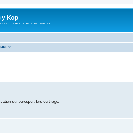
dy Kop
es des membres sur le net sont ici !
u MNK96
che avancée
cation sur eurosport lors du tirage.