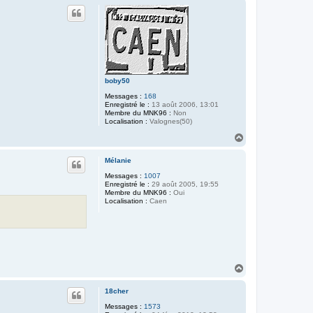
u
r
t
b
e
n
o
i
t
c
a
boby50
e
n
Messages :
168
Enregistré le :
13 août 2006, 13:01
Membre du MNK96 :
Non
Localisation :
Valognes(50)
H
a
u
Mélanie
t
Messages :
1007
Enregistré le :
29 août 2005, 19:55
Membre du MNK96 :
Oui
Localisation :
Caen
H
a
u
18cher
t
Messages :
1573