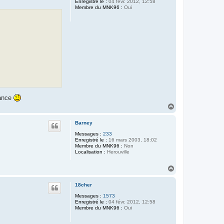
Enregistré le :
04 févr. 2012, 12:58
Membre du MNK96 :
Oui
vance
H
a
u
Barney
t
Messages :
233
Enregistré le :
16 mars 2003, 18:02
Membre du MNK96 :
Non
Localisation :
Herouville
H
a
u
18cher
t
Messages :
1573
Enregistré le :
04 févr. 2012, 12:58
Membre du MNK96 :
Oui