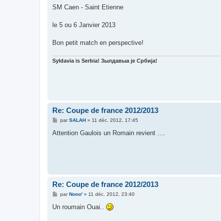
s
SM Caen - Saint Etienne
s
a
g
le 5 ou 6 Janvier 2013
e
Bon petit match en perspective!
Syldavia is Serbia! 3ылдaвыa je Србија!
Re: Coupe de france 2012/2013
M
par
SALAH
»
11 déc. 2012, 17:45
e
s
Attention Gaulois un Romain revient ....
s
a
g
e
Re: Coupe de france 2012/2013
M
par
Nono'
»
11 déc. 2012, 23:40
e
s
Un roumain Ouai..
s
a