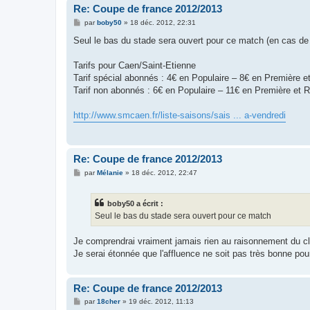
Re: Coupe de france 2012/2013
M
par
boby50
»
18 déc. 2012, 22:31
e
s
Seul le bas du stade sera ouvert pour ce match (en cas de
s
a
g
Tarifs pour Caen/Saint-Etienne
e
Tarif spécial abonnés : 4€ en Populaire – 8€ en Première 
Tarif non abonnés : 6€ en Populaire – 11€ en Première et 
http://www.smcaen.fr/liste-saisons/sais ... a-vendredi
Re: Coupe de france 2012/2013
M
par
Mélanie
»
18 déc. 2012, 22:47
e
s
s
boby50 a écrit :
a
g
Seul le bas du stade sera ouvert pour ce match
e
Je comprendrai vraiment jamais rien au raisonnement du c
Je serai étonnée que l'affluence ne soit pas très bonne pou
Re: Coupe de france 2012/2013
M
par
18cher
»
19 déc. 2012, 11:13
e