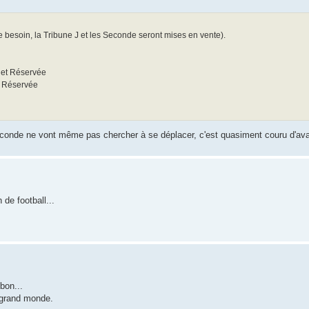
 besoin, la Tribune J et les Seconde seront mises en vente).
e et Réservée
t Réservée
 Seconde ne vont même pas chercher à se déplacer, c'est quasiment couru d'a
de football...
bon...
s grand monde.