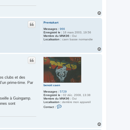
H
a
u
Prentakart
t
Messages :
966
Enregistré le :
16 mars 2003, 19:56
Membre du MNK96 :
Oui
Localisation :
caen basse normandie
H
a
u
t
es clubs et des
 d’un prime-time. Par
benoit caen
Messages :
5729
Enregistré le :
02 déc. 2008, 13:38
rseille à Guingamp.
Membre du MNK96 :
Oui
Localisation :
derrière mon appareil
nnes sont
C
Contact :
o
n
t
a
c
H
t
a
e