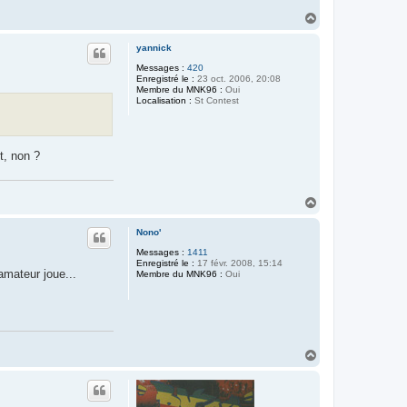
H
a
u
yannick
t
Messages :
420
Enregistré le :
23 oct. 2006, 20:08
Membre du MNK96 :
Oui
Localisation :
St Contest
t, non ?
H
a
u
Nono'
t
Messages :
1411
Enregistré le :
17 févr. 2008, 15:14
amateur joue...
Membre du MNK96 :
Oui
H
a
u
t