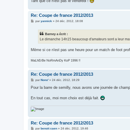
Tant que ce n'est pas le vendredi !
e
Re: Coupe de france 2012/2013
M
par
yannick
»
24 déc. 2012, 18:08
e
s
s
Barney a écrit :
a
g
Le dimanche 14h15 beaucoup d'amateurs sont a leur match
e
Même si ce n'est pas une heure pour un match de foot profe
MaLhErBe NoRmAnDy KoP 1996 !!
Re: Coupe de france 2012/2013
M
par
Nono'
»
24 déc. 2012, 18:29
e
s
Pour la barre de semilly, nous avons une journée de champi
s
a
g
En tout cas, moi mon choix est déjà fait.
e
Re: Coupe de france 2012/2013
M
par
benoit caen
»
24 déc. 2012, 19:46