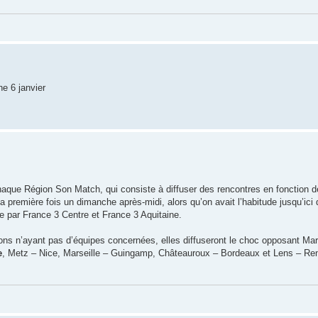
he 6 janvier
haque Région Son Match, qui consiste à diffuser des rencontres en fonction d
a première fois un dimanche après-midi, alors qu’on avait l’habitude jusqu’ici
e par France 3 Centre et France 3 Aquitaine.
ions n’ayant pas d’équipes concernées, elles diffuseront le choc opposant Ma
e
, Metz – Nice, Marseille – Guingamp, Châteauroux – Bordeaux et Lens – Re