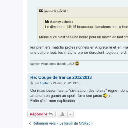
e
s
s
yannick a écrit :
a
g
e
Barney a écrit :
Le dimanche 14h15 beaucoup d'amateurs sont a leur m
Même si ce n'est pas une heure pour un match de foot pro
les premiers matchs professionnels en Angleterre et en Fra
une culture foot, les matchs pro se déroulent toujours le 
section vieux cons depuis 1992
Re: Coupe de france 2012/2013
M
par
18cher
»
24 déc. 2012, 19:50
e
s
Oui mais désormais la "civilisation des loisirs" règne , do
s
amener son gamin au sport, faire son jardin
) .
a
g
Enfin c'est mon explication ...
e
Répondre
Retourner vers « Le forum du MNK96 »