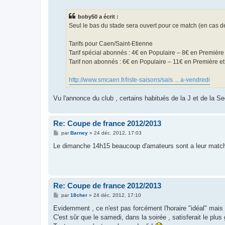
s
s
boby50 a écrit :
a
g
Seul le bas du stade sera ouvert pour ce match (en cas de
e
Tarifs pour Caen/Saint-Etienne
Tarif spécial abonnés : 4€ en Populaire – 8€ en Premièr
Tarif non abonnés : 6€ en Populaire – 11€ en Première e
http://www.smcaen.fr/liste-saisons/sais ... a-vendredi
Vu l'annonce du club , certains habitués de la J et de la
Re: Coupe de france 2012/2013
M
par
Barney
»
24 déc. 2012, 17:03
e
s
Le dimanche 14h15 beaucoup d'amateurs sont a leur match 
s
a
g
e
Re: Coupe de france 2012/2013
M
par
18cher
»
24 déc. 2012, 17:10
e
s
Evidemment , ce n'est pas forcément l'horaire "idéal" mais 
s
C'est sûr que le samedi, dans la soirée , satisferait le plu
a
g