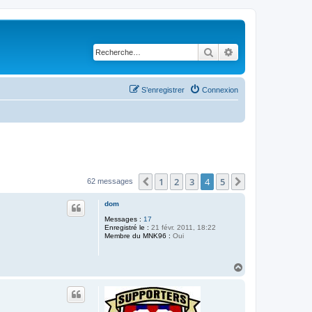
Rechercher
Recherche avancé
S’enregistrer
Connexion
1
2
3
4
5
Précédente
Suivante
62 messages
dom
Messages :
17
Enregistré le :
21 févr. 2011, 18:22
Membre du MNK96 :
Oui
H
a
u
t