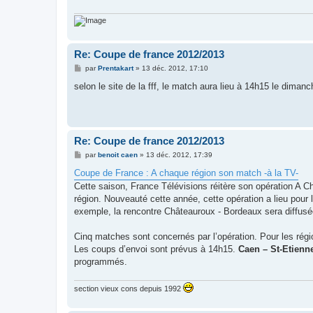
g
e
Re: Coupe de france 2012/2013
M
par
Prentakart
»
13 déc. 2012, 17:10
e
s
selon le site de la fff, le match aura lieu à 14h15 le dimanc
s
a
g
e
Re: Coupe de france 2012/2013
M
par
benoit caen
»
13 déc. 2012, 17:39
e
s
Coupe de France : A chaque région son match -à la TV-
s
Cette saison, France Télévisions réitère son opération A C
a
g
région. Nouveauté cette année, cette opération a lieu pour l
e
exemple, la rencontre Châteauroux - Bordeaux sera diffusé
Cinq matches sont concernés par l’opération. Pour les rég
Les coups d’envoi sont prévus à 14h15.
Caen – St-Etienn
programmés.
section vieux cons depuis 1992