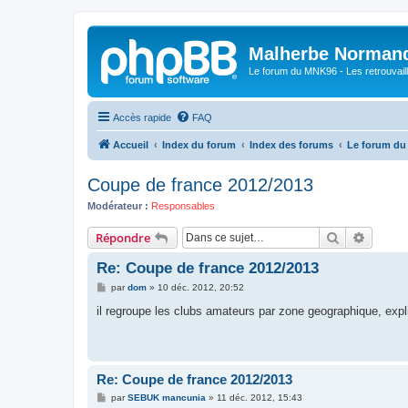
Malherbe Norman
Le forum du MNK96 - Les retrouvaill
Accès rapide
FAQ
Accueil
Index du forum
Index des forums
Le forum d
Coupe de france 2012/2013
Modérateur :
Responsables
Rechercher
Recher
Répondre
Re: Coupe de france 2012/2013
M
par
dom
»
10 déc. 2012, 20:52
e
s
il regroupe les clubs amateurs par zone geographique, expli
s
a
g
e
Re: Coupe de france 2012/2013
M
par
SEBUK mancunia
»
11 déc. 2012, 15:43
e