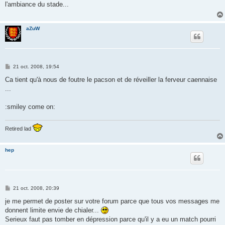
l'ambiance du stade...
a
g
e
aZuW
M
21 oct. 2008, 19:54
e
s
Ca tient qu'à nous de foutre le pacson et de réveiller la ferveur caennaise
s
...
a
g
e
:smiley come on:
Retired lad
hep
M
21 oct. 2008, 20:39
e
s
je me permet de poster sur votre forum parce que tous vos messages me
s
donnent limite envie de chialer...
a
g
Serieux faut pas tomber en dépression parce qu'il y a eu un match pourri
e