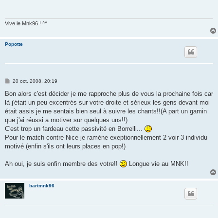
a
g
e
Vive le Mnk96 ! ^^
Popotte
M
20 oct. 2008, 20:19
e
s
Bon alors c'est décider je me rapproche plus de vous la prochaine fois car
s
là j'était un peu excentrés sur votre droite et sérieux les gens devant moi
a
g
était assis je me sentais bien seul à suivre les chants!!(A part un gamin
e
que j'ai réussi a motiver sur quelques uns!!)
C'est trop un fardeau cette passivité en Borrelli...
Pour le match contre Nice je ramène exeptionnellement 2 voir 3 individu
motivé (enfin s'ils ont leurs places en pop!)
Ah oui, je suis enfin membre des votre!!
Longue vie au MNK!!
bartmnk96