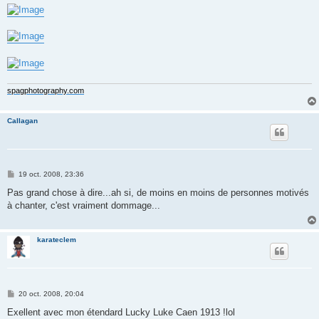
g
e
spagphotography.com
Callagan
M
19 oct. 2008, 23:36
e
s
Pas grand chose à dire...ah si, de moins en moins de personnes motivés
s
à chanter, c'est vraiment dommage...
a
g
e
karateclem
M
20 oct. 2008, 20:04
e
s
Exellent avec mon étendard Lucky Luke Caen 1913 !lol
s