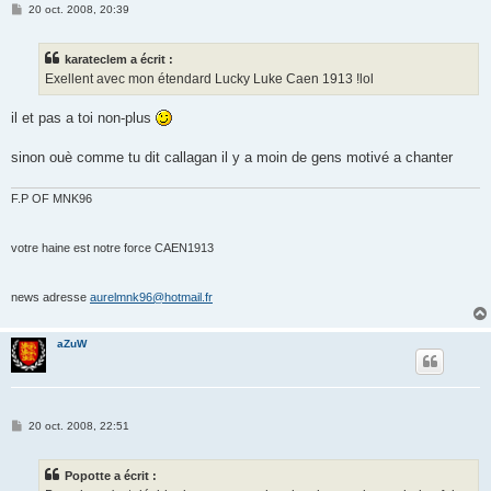
M
20 oct. 2008, 20:39
e
s
s
karateclem a écrit :
a
g
Exellent avec mon étendard Lucky Luke Caen 1913 !lol
e
il et pas a toi non-plus
sinon ouè comme tu dit callagan il y a moin de gens motivé a chanter
F.P OF MNK96
votre haine est notre force CAEN1913
news adresse
aurelmnk96@hotmail.fr
aZuW
M
20 oct. 2008, 22:51
e
s
s
Popotte a écrit :
a
g