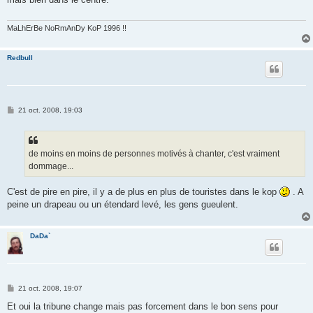
a
g
e
MaLhErBe NoRmAnDy KoP 1996 !!
Redbull
M
21 oct. 2008, 19:03
e
s
s
a
g
de moins en moins de personnes motivés à chanter, c'est vraiment
e
dommage...
C'est de pire en pire, il y a de plus en plus de touristes dans le kop
. A
peine un drapeau ou un étendard levé, les gens gueulent.
DaDa`
M
21 oct. 2008, 19:07
e
s
Et oui la tribune change mais pas forcement dans le bon sens pour
s