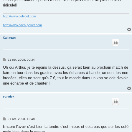
e
ridicule!!
http://www.defifoot.com
http://www.caen-poker.com
Callagan
M
21 oct. 2008, 00:34
e
s
Oh oui Arthur, je te rejoins la dessus, ça serait bien au prochain match de
s
faire un tour dans les gradins avec les écharpes à bande, ce sont les non
a
g
brodées, elles ne sont qu'a 7 €, tout le monde dans un kop se doit d'avoir
e
une écharpe et de chanter !
yannick
M
21 oct. 2008, 12:48
e
s
Encore l'avoir c'est bien la tendre c'est mieux et cela pas que sur les coté
s
mais bien dans le centre.