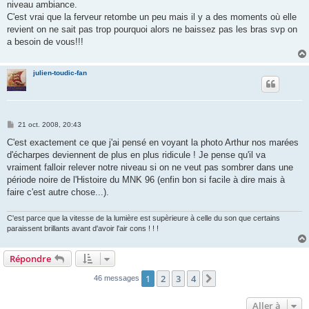
niveau ambiance.
C'est vrai que la ferveur retombe un peu mais il y a des moments où elle
revient on ne sait pas trop pourquoi alors ne baissez pas les bras svp on
a besoin de vous!!!
julien-toudic-fan
M
21 oct. 2008, 20:43
e
s
C'est exactement ce que j'ai pensé en voyant la photo Arthur nos marées
s
d'écharpes deviennent de plus en plus ridicule ! Je pense qu'il va
a
g
vraiment falloir relever notre niveau si on ne veut pas sombrer dans une
e
période noire de l'Histoire du MNK 96 (enfin bon si facile à dire mais à
faire c'est autre chose...).
C'est parce que la vitesse de la lumière est supèrieure à celle du son que certains
paraissent brillants avant d'avoir l'air cons ! ! !
Répondre
1
2
3
4
Suivante
46 messages
Aller à