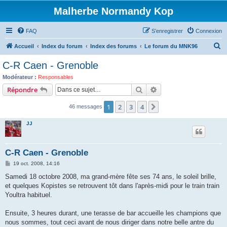
Malherbe Normandy Kop
FAQ
S’enregistrer
Connexion
R
Accueil
Index du forum
Index des forums
Le forum du MNK96
e
C-R Caen - Grenoble
c
Modérateur :
Responsables
h
Rechercher
Recherche avancée
Répondre
e
1
2
3
4
Suivante
46 messages
r
c
JJ
h
e
C-R Caen - Grenoble
r
M
19 oct. 2008, 14:16
e
s
Samedi 18 octobre 2008, ma grand-mère fête ses 74 ans, le soleil brille,
s
et quelques Kopistes se retrouvent tôt dans l'après-midi pour le train train
a
g
Youltra habituel.
e
Ensuite, 3 heures durant, une terasse de bar accueille les champions que
nous sommes, tout ceci avant de nous diriger dans notre belle antre du