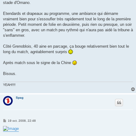
stade d'Ornano.
Etendards et drapeaux au programme, une ambiance qui démarre
vraiment bien pour s'essoufler très rapidement tout le long de la première
période. Petit moment de folie en deuxième, puis rien ou presque, un soir
"sans" en gros, avec un match peu rythmé qui n'aura pas aidé la tribune à
s'enflammer.
Côté Grenoblois, 40 aine en parcage, ça bouge relativement bien tout le
long du match, agréablement surpris
Après match sous le signe de la Chine
Bisous.
YEAH!!!!
Spag
M
19 oct. 2008, 22:48
e
s
s
a