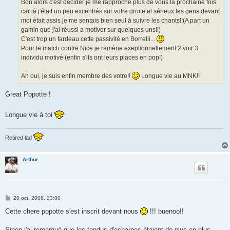
Bon alors c'est décider je me rapproche plus de vous la prochaine fois
e
car là j'était un peu excentrés sur votre droite et sérieux les gens devant
moi était assis je me sentais bien seul à suivre les chants!!(A part un
gamin que j'ai réussi a motiver sur quelques uns!!)
C'est trop un fardeau cette passivité en Borrelli...
Pour le match contre Nice je ramène exeptionnellement 2 voir 3
individu motivé (enfin s'ils ont leurs places en pop!)
Ah oui, je suis enfin membre des votre!!
Longue vie au MNK!!
Great Popotte !
Longue vie à toi
Retired lad
Arthur
M
20 oct. 2008, 23:00
e
s
Cette chere popotte s'est inscrit devant nous
!!! buenoo!!
s
a
g
Sinon j'ai remarqué que les tendus d'echarpes étaient de plus en plus