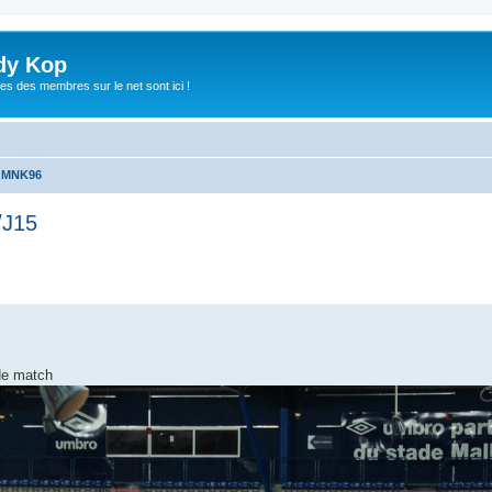
dy Kop
es des membres sur le net sont ici !
u MNK96
/J15
che avancée
de match