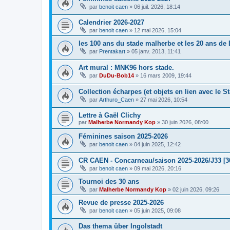
par
benoit caen
»
06 juil. 2026, 18:14
Calendrier 2026-2027
par
benoit caen
»
12 mai 2026, 15:04
les 100 ans du stade malherbe et les 20 ans de
par
Prentakart
»
05 janv. 2013, 11:41
Art mural : MNK96 hors stade.
par
DuDu-Bob14
»
16 mars 2009, 19:44
Collection écharpes (et objets en lien avec le S
par
Arthuro_Caen
»
27 mai 2026, 10:54
Lettre à Gaël Clichy
par
Malherbe Normandy Kop
»
30 juin 2026, 08:00
Féminines saison 2025-2026
par
benoit caen
»
04 juin 2025, 12:42
CR CAEN - Concarneau/saison 2025-2026/J33 [3
par
benoit caen
»
09 mai 2026, 20:16
Tournoi des 30 ans
par
Malherbe Normandy Kop
»
02 juin 2026, 09:26
Revue de presse 2025-2026
par
benoit caen
»
05 juin 2025, 09:08
Das thema über Ingolstadt