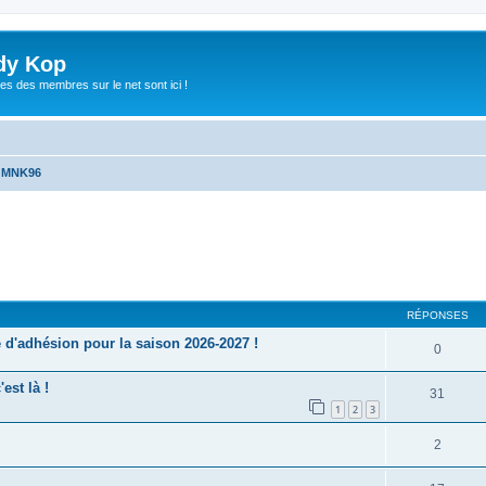
dy Kop
es des membres sur le net sont ici !
u MNK96
cher
cherche avancée
RÉPONSES
'adhésion pour la saison 2026-2027 !
0
est là !
31
1
2
3
2