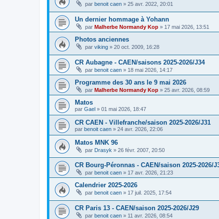
par
benoit caen
»
25 avr. 2022, 20:01
Un dernier hommage à Yohann
par
Malherbe Normandy Kop
»
17 mai 2026, 13:51
Photos anciennes
par
viking
»
20 oct. 2009, 16:28
CR Aubagne - CAEN/saisons 2025-2026/J34
par
benoit caen
»
18 mai 2026, 14:17
Programme des 30 ans le 9 mai 2026
par
Malherbe Normandy Kop
»
25 avr. 2026, 08:59
Matos
par
Gael
»
01 mai 2026, 18:47
CR CAEN - Villefranche/saison 2025-2026/J31
par
benoit caen
»
24 avr. 2026, 22:06
Matos MNK 96
par
Drasyk
»
26 févr. 2007, 20:50
CR Bourg-Péronnas - CAEN/saison 2025-2026/J
par
benoit caen
»
17 avr. 2026, 21:23
Calendrier 2025-2026
par
benoit caen
»
17 juil. 2025, 17:54
CR Paris 13 - CAEN/saison 2025-2026/J29
par
benoit caen
»
11 avr. 2026, 08:54