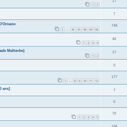
17
1
2
7
 D'Ornano
748
1
46
47
48
49
50
…
46
1
2
3
4
tade Malherbe)
17
1
2
0
177
1
8
9
10
11
12
…
0 ans]
7
0
70
1
2
3
4
5
106