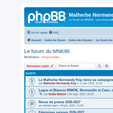
Malherbe Norman
Le forum du MNK96 - Les retrouvaill
Accès rapide
FAQ
Accueil
Index du forum
Index des forums
Le forum d
Le forum du MNK96
Modérateur :
Responsables
Recher
Re
Nouveau sujet
SUJETS
Le Malherbe Normandy Kop lance sa campagne d
par
Malherbe Normandy Kop
»
17 juin 2026, 21:04
Logos et Blasons MNK96, Normandie et Caen, c'
par
DuDu-Bob14
»
04 sept. 2007, 20:03
Revue de presse 2026-2027
par
benoit caen
»
06 juil. 2026, 14:58
Féminines saisons 2026-2027