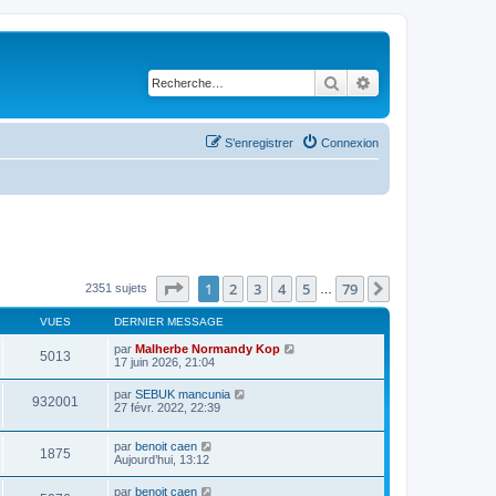
Rechercher
Recherche avancé
S’enregistrer
Connexion
Page
1
sur
79
1
2
3
4
5
79
Suivante
2351 sujets
…
VUES
DERNIER MESSAGE
par
Malherbe Normandy Kop
5013
17 juin 2026, 21:04
par
SEBUK mancunia
932001
27 févr. 2022, 22:39
par
benoit caen
1875
Aujourd’hui, 13:12
par
benoit caen