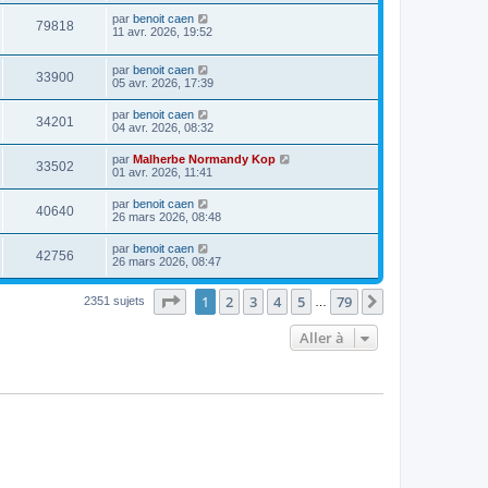
par
benoit caen
79818
11 avr. 2026, 19:52
par
benoit caen
33900
05 avr. 2026, 17:39
par
benoit caen
34201
04 avr. 2026, 08:32
par
Malherbe Normandy Kop
33502
01 avr. 2026, 11:41
par
benoit caen
40640
26 mars 2026, 08:48
par
benoit caen
42756
26 mars 2026, 08:47
Page
1
sur
79
1
2
3
4
5
79
Suivante
2351 sujets
…
Aller à