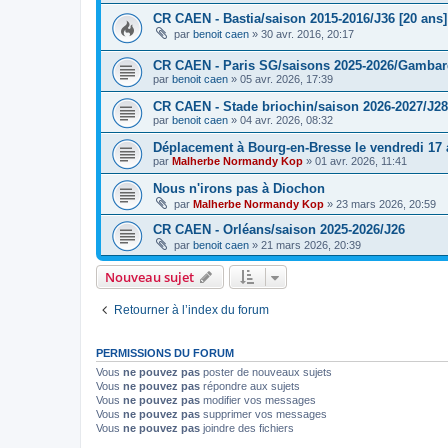
CR CAEN - Bastia/saison 2015-2016/J36 [20 ans]
par
benoit caen
»
30 avr. 2016, 20:17
CR CAEN - Paris SG/saisons 2025-2026/Gambarde
par
benoit caen
»
05 avr. 2026, 17:39
CR CAEN - Stade briochin/saison 2026-2027/J28
par
benoit caen
»
04 avr. 2026, 08:32
Déplacement à Bourg-en-Bresse le vendredi 17 a
par
Malherbe Normandy Kop
»
01 avr. 2026, 11:41
Nous n'irons pas à Diochon
par
Malherbe Normandy Kop
»
23 mars 2026, 20:59
CR CAEN - Orléans/saison 2025-2026/J26
par
benoit caen
»
21 mars 2026, 20:39
Nouveau sujet
Retourner à l’index du forum
PERMISSIONS DU FORUM
Vous
ne pouvez pas
poster de nouveaux sujets
Vous
ne pouvez pas
répondre aux sujets
Vous
ne pouvez pas
modifier vos messages
Vous
ne pouvez pas
supprimer vos messages
Vous
ne pouvez pas
joindre des fichiers