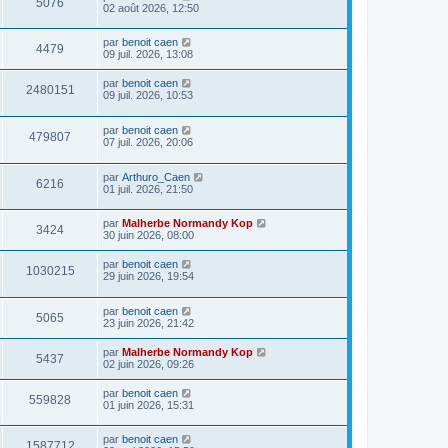
5076
02 août 2026, 12:50
par
benoit caen
4479
09 juil. 2026, 13:08
par
benoit caen
2480151
09 juil. 2026, 10:53
par
benoit caen
479807
07 juil. 2026, 20:06
par
Arthuro_Caen
6216
01 juil. 2026, 21:50
par
Malherbe Normandy Kop
3424
30 juin 2026, 08:00
par
benoit caen
1030215
29 juin 2026, 19:54
par
benoit caen
5065
23 juin 2026, 21:42
par
Malherbe Normandy Kop
5437
02 juin 2026, 09:26
par
benoit caen
559828
01 juin 2026, 15:31
par
benoit caen
1587712