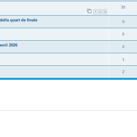
35
1
2
3
lla quart de finale
0
0
vril 2026
0
1
2