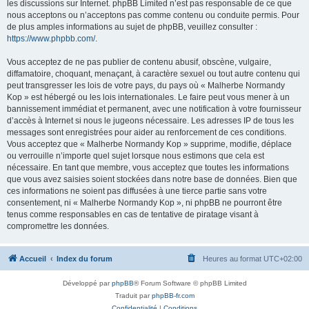
les discussions sur Internet. phpBB Limited n’est pas responsable de ce que
nous acceptons ou n’acceptons pas comme contenu ou conduite permis. Pour
de plus amples informations au sujet de phpBB, veuillez consulter :
https://www.phpbb.com/
.
Vous acceptez de ne pas publier de contenu abusif, obscène, vulgaire,
diffamatoire, choquant, menaçant, à caractère sexuel ou tout autre contenu qui
peut transgresser les lois de votre pays, du pays où « Malherbe Normandy
Kop » est hébergé ou les lois internationales. Le faire peut vous mener à un
bannissement immédiat et permanent, avec une notification à votre fournisseur
d’accès à Internet si nous le jugeons nécessaire. Les adresses IP de tous les
messages sont enregistrées pour aider au renforcement de ces conditions.
Vous acceptez que « Malherbe Normandy Kop » supprime, modifie, déplace
ou verrouille n’importe quel sujet lorsque nous estimons que cela est
nécessaire. En tant que membre, vous acceptez que toutes les informations
que vous avez saisies soient stockées dans notre base de données. Bien que
ces informations ne soient pas diffusées à une tierce partie sans votre
consentement, ni « Malherbe Normandy Kop », ni phpBB ne pourront être
tenus comme responsables en cas de tentative de piratage visant à
compromettre les données.
Accueil
Index du forum
Heures au format
UTC+02:00
Développé par
phpBB
® Forum Software © phpBB Limited
Traduit par
phpBB-fr.com
Confidentialité
|
Conditions