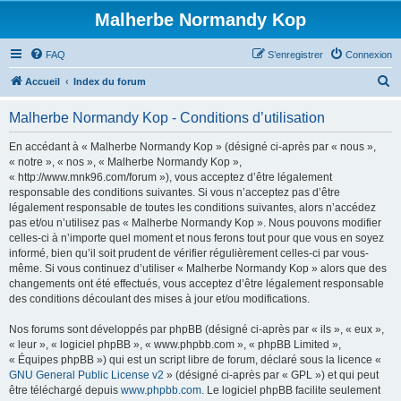
Malherbe Normandy Kop
FAQ
S’enregistrer
Connexion
R
Accueil
Index du forum
e
Malherbe Normandy Kop - Conditions d’utilisation
c
h
En accédant à « Malherbe Normandy Kop » (désigné ci-après par « nous »,
« notre », « nos », « Malherbe Normandy Kop »,
e
« http://www.mnk96.com/forum »), vous acceptez d’être légalement
r
responsable des conditions suivantes. Si vous n’acceptez pas d’être
légalement responsable de toutes les conditions suivantes, alors n’accédez
c
pas et/ou n’utilisez pas « Malherbe Normandy Kop ». Nous pouvons modifier
h
celles-ci à n’importe quel moment et nous ferons tout pour que vous en soyez
informé, bien qu’il soit prudent de vérifier régulièrement celles-ci par vous-
e
même. Si vous continuez d’utiliser « Malherbe Normandy Kop » alors que des
r
changements ont été effectués, vous acceptez d’être légalement responsable
des conditions découlant des mises à jour et/ou modifications.
Nos forums sont développés par phpBB (désigné ci-après par « ils », « eux »,
« leur », « logiciel phpBB », « www.phpbb.com », « phpBB Limited »,
« Équipes phpBB ») qui est un script libre de forum, déclaré sous la licence «
GNU General Public License v2
» (désigné ci-après par « GPL ») et qui peut
être téléchargé depuis
www.phpbb.com
. Le logiciel phpBB facilite seulement