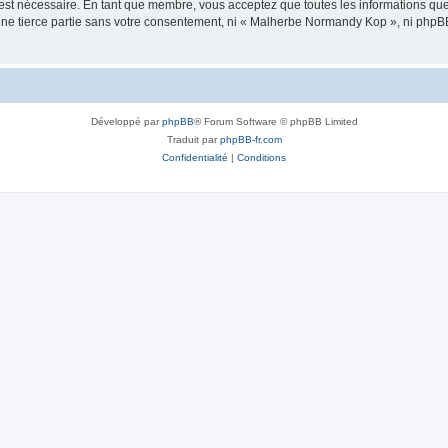
 est nécessaire. En tant que membre, vous acceptez que toutes les informations qu
 une tierce partie sans votre consentement, ni « Malherbe Normandy Kop », ni php
Développé par
phpBB
® Forum Software © phpBB Limited
Traduit par
phpBB-fr.com
Confidentialité
|
Conditions