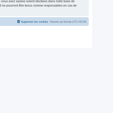
e vous avez saisies soient stockées dans notre base de
BB ne pourront être tenus comme responsables en cas de
Supprimer les cookies
Heures au format
UTC+02:00