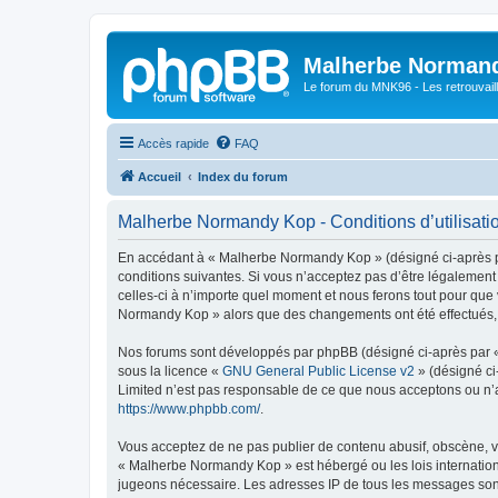
Malherbe Norman
Le forum du MNK96 - Les retrouvaill
Accès rapide
FAQ
Accueil
Index du forum
Malherbe Normandy Kop - Conditions d’utilisati
En accédant à « Malherbe Normandy Kop » (désigné ci-après pa
conditions suivantes. Si vous n’acceptez pas d’être légalemen
celles-ci à n’importe quel moment et nous ferons tout pour que 
Normandy Kop » alors que des changements ont été effectués, v
Nos forums sont développés par phpBB (désigné ci-après par « i
sous la licence «
GNU General Public License v2
» (désigné ci
Limited n’est pas responsable de ce que nous acceptons ou n’
https://www.phpbb.com/
.
Vous acceptez de ne pas publier de contenu abusif, obscène, vu
« Malherbe Normandy Kop » est hébergé ou les lois internationa
jugeons nécessaire. Les adresses IP de tous les messages son