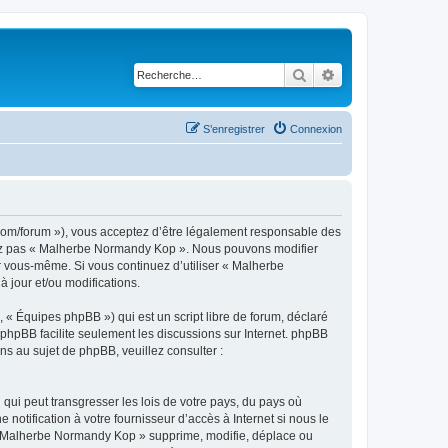
Rechercher
Recherche avancé
S’enregistrer
Connexion
om/forum »), vous acceptez d’être légalement responsable des
lisez pas « Malherbe Normandy Kop ». Nous pouvons modifier
ar vous-même. Si vous continuez d’utiliser « Malherbe
jour et/ou modifications.
 « Équipes phpBB ») qui est un script libre de forum, déclaré
l phpBB facilite seulement les discussions sur Internet. phpBB
 au sujet de phpBB, veuillez consulter :
qui peut transgresser les lois de votre pays, du pays où
tification à votre fournisseur d’accès à Internet si nous le
 « Malherbe Normandy Kop » supprime, modifie, déplace ou