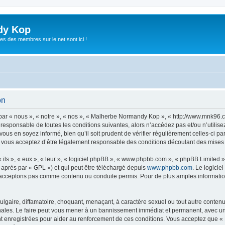
dy Kop
es des membres sur le net sont ici !
on
r « nous », « notre », « nos », « Malherbe Normandy Kop », « http://www.mnk96.c
t responsable de toutes les conditions suivantes, alors n’accédez pas et/ou n’uti
vous en soyez informé, bien qu’il soit prudent de vérifier régulièrement celles-ci p
ous acceptez d’être légalement responsable des conditions découlant des mises à 
ls », « eux », « leur », « logiciel phpBB », « www.phpbb.com », « phpBB Limited »,
-après par « GPL ») et qui peut être téléchargé depuis
www.phpbb.com
. Le logicie
acceptons pas comme contenu ou conduite permis. Pour de plus amples informations
lgaire, diffamatoire, choquant, menaçant, à caractère sexuel ou tout autre contenu 
les. Le faire peut vous mener à un bannissement immédiat et permanent, avec une no
t enregistrées pour aider au renforcement de ces conditions. Vous acceptez que