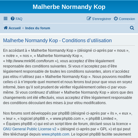
Malherbe Normandy Kop
FAQ
S’enregistrer
Connexion
R
Accueil
Index du forum
e
Malherbe Normandy Kop - Conditions d’utilisation
c
h
En accédant à « Malherbe Normandy Kop » (désigné ci-après par « nous »,
« notre », « nos », « Malherbe Normandy Kop »,
e
« http://www.mnk96.com/forum »), vous acceptez d’être légalement
r
responsable des conditions suivantes. Si vous n’acceptez pas d’être
légalement responsable de toutes les conditions suivantes, alors n’accédez
c
pas et/ou n’utilisez pas « Malherbe Normandy Kop ». Nous pouvons modifier
h
celles-ci à n’importe quel moment et nous ferons tout pour que vous en soyez
informé, bien qu’il soit prudent de vérifier régulièrement celles-ci par vous-
e
même. Si vous continuez d’utiliser « Malherbe Normandy Kop » alors que des
r
changements ont été effectués, vous acceptez d’être légalement responsable
des conditions découlant des mises à jour et/ou modifications.
Nos forums sont développés par phpBB (désigné ci-après par « ils », « eux »,
« leur », « logiciel phpBB », « www.phpbb.com », « phpBB Limited »,
« Équipes phpBB ») qui est un script libre de forum, déclaré sous la licence «
GNU General Public License v2
» (désigné ci-après par « GPL ») et qui peut
être téléchargé depuis
www.phpbb.com
. Le logiciel phpBB facilite seulement