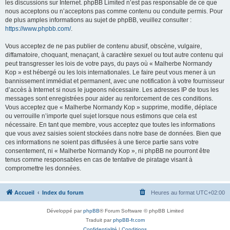
les discussions sur Internet. phpBB Limited n’est pas responsable de ce que
nous acceptons ou n’acceptons pas comme contenu ou conduite permis. Pour
de plus amples informations au sujet de phpBB, veuillez consulter :
https://www.phpbb.com/
.
Vous acceptez de ne pas publier de contenu abusif, obscène, vulgaire,
diffamatoire, choquant, menaçant, à caractère sexuel ou tout autre contenu qui
peut transgresser les lois de votre pays, du pays où « Malherbe Normandy
Kop » est hébergé ou les lois internationales. Le faire peut vous mener à un
bannissement immédiat et permanent, avec une notification à votre fournisseur
d’accès à Internet si nous le jugeons nécessaire. Les adresses IP de tous les
messages sont enregistrées pour aider au renforcement de ces conditions.
Vous acceptez que « Malherbe Normandy Kop » supprime, modifie, déplace
ou verrouille n’importe quel sujet lorsque nous estimons que cela est
nécessaire. En tant que membre, vous acceptez que toutes les informations
que vous avez saisies soient stockées dans notre base de données. Bien que
ces informations ne soient pas diffusées à une tierce partie sans votre
consentement, ni « Malherbe Normandy Kop », ni phpBB ne pourront être
tenus comme responsables en cas de tentative de piratage visant à
compromettre les données.
Accueil
Index du forum
Heures au format
UTC+02:00
Développé par
phpBB
® Forum Software © phpBB Limited
Traduit par
phpBB-fr.com
Confidentialité
|
Conditions