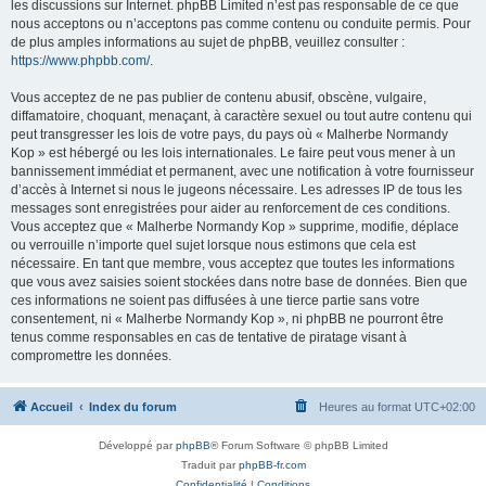
les discussions sur Internet. phpBB Limited n’est pas responsable de ce que
nous acceptons ou n’acceptons pas comme contenu ou conduite permis. Pour
de plus amples informations au sujet de phpBB, veuillez consulter :
https://www.phpbb.com/
.
Vous acceptez de ne pas publier de contenu abusif, obscène, vulgaire,
diffamatoire, choquant, menaçant, à caractère sexuel ou tout autre contenu qui
peut transgresser les lois de votre pays, du pays où « Malherbe Normandy
Kop » est hébergé ou les lois internationales. Le faire peut vous mener à un
bannissement immédiat et permanent, avec une notification à votre fournisseur
d’accès à Internet si nous le jugeons nécessaire. Les adresses IP de tous les
messages sont enregistrées pour aider au renforcement de ces conditions.
Vous acceptez que « Malherbe Normandy Kop » supprime, modifie, déplace
ou verrouille n’importe quel sujet lorsque nous estimons que cela est
nécessaire. En tant que membre, vous acceptez que toutes les informations
que vous avez saisies soient stockées dans notre base de données. Bien que
ces informations ne soient pas diffusées à une tierce partie sans votre
consentement, ni « Malherbe Normandy Kop », ni phpBB ne pourront être
tenus comme responsables en cas de tentative de piratage visant à
compromettre les données.
Accueil
Index du forum
Heures au format
UTC+02:00
Développé par
phpBB
® Forum Software © phpBB Limited
Traduit par
phpBB-fr.com
Confidentialité
|
Conditions