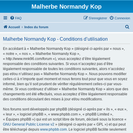
Malherbe Normandy Kop
FAQ
S’enregistrer
Connexion
R
Accueil
Index du forum
e
Malherbe Normandy Kop - Conditions d’utilisation
c
h
En accédant à « Malherbe Normandy Kop » (désigné ci-après par « nous »,
« notre », « nos », « Malherbe Normandy Kop »,
e
« http://www.mnk96.com/forum »), vous acceptez d’être légalement
r
responsable des conditions suivantes. Si vous n’acceptez pas d’être
légalement responsable de toutes les conditions suivantes, alors n’accédez
c
pas et/ou n’utilisez pas « Malherbe Normandy Kop ». Nous pouvons modifier
h
celles-ci à n’importe quel moment et nous ferons tout pour que vous en soyez
informé, bien qu’il soit prudent de vérifier régulièrement celles-ci par vous-
e
même. Si vous continuez d’utiliser « Malherbe Normandy Kop » alors que des
r
changements ont été effectués, vous acceptez d’être légalement responsable
des conditions découlant des mises à jour et/ou modifications.
Nos forums sont développés par phpBB (désigné ci-après par « ils », « eux »,
« leur », « logiciel phpBB », « www.phpbb.com », « phpBB Limited »,
« Équipes phpBB ») qui est un script libre de forum, déclaré sous la licence «
GNU General Public License v2
» (désigné ci-après par « GPL ») et qui peut
être téléchargé depuis
www.phpbb.com
. Le logiciel phpBB facilite seulement