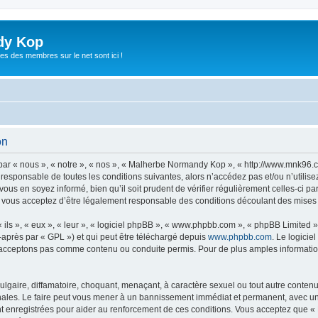
dy Kop
es des membres sur le net sont ici !
on
r « nous », « notre », « nos », « Malherbe Normandy Kop », « http://www.mnk96.c
t responsable de toutes les conditions suivantes, alors n’accédez pas et/ou n’uti
vous en soyez informé, bien qu’il soit prudent de vérifier régulièrement celles-ci p
ous acceptez d’être légalement responsable des conditions découlant des mises à 
ls », « eux », « leur », « logiciel phpBB », « www.phpbb.com », « phpBB Limited »,
-après par « GPL ») et qui peut être téléchargé depuis
www.phpbb.com
. Le logicie
acceptons pas comme contenu ou conduite permis. Pour de plus amples informations
lgaire, diffamatoire, choquant, menaçant, à caractère sexuel ou tout autre contenu 
les. Le faire peut vous mener à un bannissement immédiat et permanent, avec une no
t enregistrées pour aider au renforcement de ces conditions. Vous acceptez que