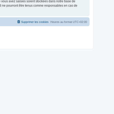
e vous avez saisies soient stockées dans notre base de
BB ne pourront être tenus comme responsables en cas de
Supprimer les cookies
Heures au format
UTC+02:00