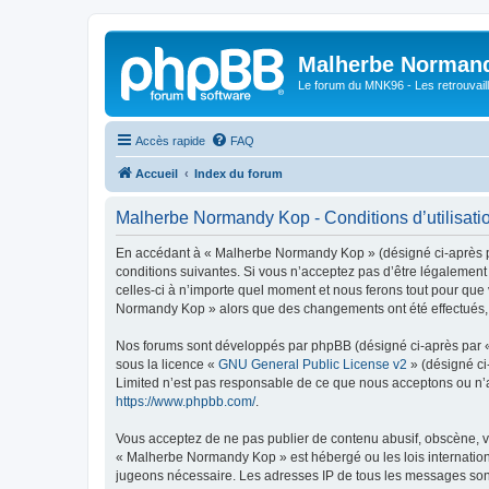
Malherbe Norman
Le forum du MNK96 - Les retrouvaill
Accès rapide
FAQ
Accueil
Index du forum
Malherbe Normandy Kop - Conditions d’utilisati
En accédant à « Malherbe Normandy Kop » (désigné ci-après pa
conditions suivantes. Si vous n’acceptez pas d’être légalemen
celles-ci à n’importe quel moment et nous ferons tout pour que 
Normandy Kop » alors que des changements ont été effectués, v
Nos forums sont développés par phpBB (désigné ci-après par « i
sous la licence «
GNU General Public License v2
» (désigné ci
Limited n’est pas responsable de ce que nous acceptons ou n’
https://www.phpbb.com/
.
Vous acceptez de ne pas publier de contenu abusif, obscène, vu
« Malherbe Normandy Kop » est hébergé ou les lois internationa
jugeons nécessaire. Les adresses IP de tous les messages son