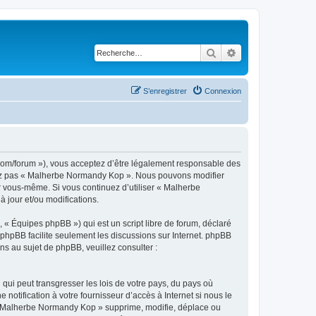
Rechercher
Recherche avancé
S’enregistrer
Connexion
om/forum »), vous acceptez d’être légalement responsable des
lisez pas « Malherbe Normandy Kop ». Nous pouvons modifier
ar vous-même. Si vous continuez d’utiliser « Malherbe
jour et/ou modifications.
 « Équipes phpBB ») qui est un script libre de forum, déclaré
l phpBB facilite seulement les discussions sur Internet. phpBB
 au sujet de phpBB, veuillez consulter :
qui peut transgresser les lois de votre pays, du pays où
tification à votre fournisseur d’accès à Internet si nous le
 « Malherbe Normandy Kop » supprime, modifie, déplace ou