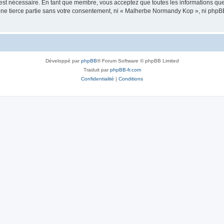
 est nécessaire. En tant que membre, vous acceptez que toutes les informations qu
 une tierce partie sans votre consentement, ni « Malherbe Normandy Kop », ni php
Développé par
phpBB
® Forum Software © phpBB Limited
Traduit par
phpBB-fr.com
Confidentialité
|
Conditions