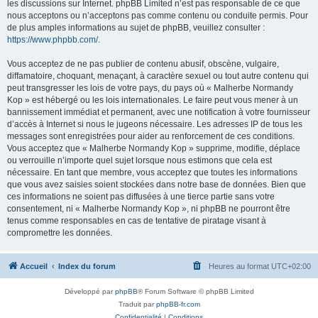
les discussions sur Internet. phpBB Limited n’est pas responsable de ce que
nous acceptons ou n’acceptons pas comme contenu ou conduite permis. Pour
de plus amples informations au sujet de phpBB, veuillez consulter :
https://www.phpbb.com/
.
Vous acceptez de ne pas publier de contenu abusif, obscène, vulgaire,
diffamatoire, choquant, menaçant, à caractère sexuel ou tout autre contenu qui
peut transgresser les lois de votre pays, du pays où « Malherbe Normandy
Kop » est hébergé ou les lois internationales. Le faire peut vous mener à un
bannissement immédiat et permanent, avec une notification à votre fournisseur
d’accès à Internet si nous le jugeons nécessaire. Les adresses IP de tous les
messages sont enregistrées pour aider au renforcement de ces conditions.
Vous acceptez que « Malherbe Normandy Kop » supprime, modifie, déplace
ou verrouille n’importe quel sujet lorsque nous estimons que cela est
nécessaire. En tant que membre, vous acceptez que toutes les informations
que vous avez saisies soient stockées dans notre base de données. Bien que
ces informations ne soient pas diffusées à une tierce partie sans votre
consentement, ni « Malherbe Normandy Kop », ni phpBB ne pourront être
tenus comme responsables en cas de tentative de piratage visant à
compromettre les données.
Accueil
Index du forum
Heures au format
UTC+02:00
Développé par
phpBB
® Forum Software © phpBB Limited
Traduit par
phpBB-fr.com
Confidentialité
|
Conditions