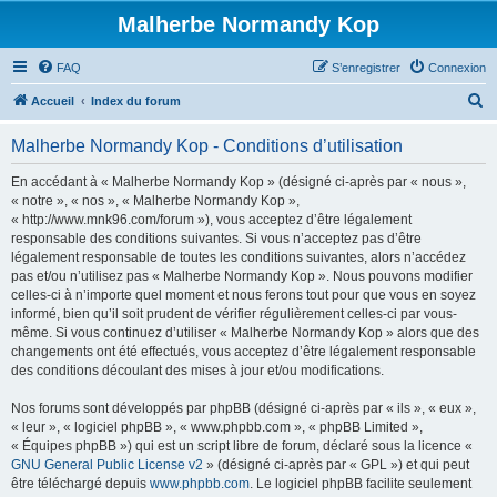
Malherbe Normandy Kop
FAQ
S’enregistrer
Connexion
R
Accueil
Index du forum
e
Malherbe Normandy Kop - Conditions d’utilisation
c
h
En accédant à « Malherbe Normandy Kop » (désigné ci-après par « nous »,
« notre », « nos », « Malherbe Normandy Kop »,
e
« http://www.mnk96.com/forum »), vous acceptez d’être légalement
r
responsable des conditions suivantes. Si vous n’acceptez pas d’être
légalement responsable de toutes les conditions suivantes, alors n’accédez
c
pas et/ou n’utilisez pas « Malherbe Normandy Kop ». Nous pouvons modifier
h
celles-ci à n’importe quel moment et nous ferons tout pour que vous en soyez
informé, bien qu’il soit prudent de vérifier régulièrement celles-ci par vous-
e
même. Si vous continuez d’utiliser « Malherbe Normandy Kop » alors que des
r
changements ont été effectués, vous acceptez d’être légalement responsable
des conditions découlant des mises à jour et/ou modifications.
Nos forums sont développés par phpBB (désigné ci-après par « ils », « eux »,
« leur », « logiciel phpBB », « www.phpbb.com », « phpBB Limited »,
« Équipes phpBB ») qui est un script libre de forum, déclaré sous la licence «
GNU General Public License v2
» (désigné ci-après par « GPL ») et qui peut
être téléchargé depuis
www.phpbb.com
. Le logiciel phpBB facilite seulement