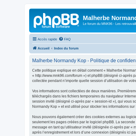
Malherbe Norman
Le forum du MNK96 - Les retrouvaill
Accès rapide
FAQ
Accueil
Index du forum
Malherbe Normandy Kop - Politique de confident
Cette politique explique en détail comment « Malherbe Normand
« http://www.mnk96.com/forum ») et phpBB (désigné ci-après par
collectée pendant n’importe quelle session d’utilisation de votr
Vos informations sont collectées de deux manières. Premièremen
téléchargés dans les fichiers temporaires du navigateur Internet
session invité (désigné ci-après par « session-id »), qui vous
Normandy Kop » et est utilisé pour stocker les informations sur 
Nous pouvons également créer des cookies externes au logicie
seulement les pages créées par le logiciel phpBB. La seconde ma
message en tant qu’utilisateur invité (désignée ci-après par 
après l’enregistrement et lors d’une connexion (désignés ici p