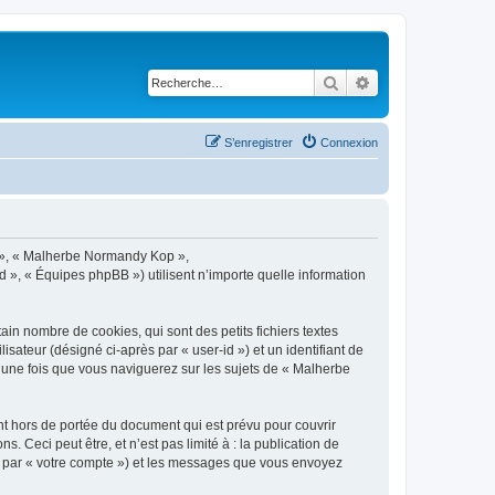
Rechercher
Recherche avancé
S’enregistrer
Connexion
s », « Malherbe Normandy Kop »,
 », « Équipes phpBB ») utilisent n’importe quelle information
n nombre de cookies, qui sont des petits fichiers textes
isateur (désigné ci-après par « user-id ») et un identifiant de
é une fois que vous naviguerez sur les sujets de « Malherbe
 hors de portée du document qui est prévu pour couvrir
Ceci peut être, et n’est pas limité à : la publication de
ci par « votre compte ») et les messages que vous envoyez