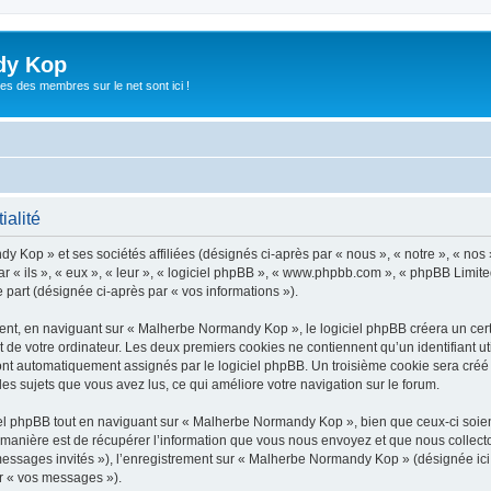
dy Kop
es des membres sur le net sont ici !
ialité
y Kop » et ses sociétés affiliées (désignés ci-après par « nous », « notre », « no
 « ils », « eux », « leur », « logiciel phpBB », « www.phpbb.com », « phpBB Limited
e part (désignée ci-après par « vos informations »).
t, en naviguant sur « Malherbe Normandy Kop », le logiciel phpBB créera un certai
 de votre ordinateur. Les deux premiers cookies ne contiennent qu’un identifiant util
 sont automatiquement assignés par le logiciel phpBB. Un troisième cookie sera cré
les sujets que vous avez lus, ce qui améliore votre navigation sur le forum.
l phpBB tout en naviguant sur « Malherbe Normandy Kop », bien que ceux-ci soient
nière est de récupérer l’information que vous nous envoyez et que nous collectons. 
« messages invités »), l’enregistrement sur « Malherbe Normandy Kop » (désignée i
ar « vos messages »).