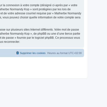
ur la connexion à votre compte (désigné ci-après par « votre
 Malherbe Normandy Kop » sont protégées par les lois de
e et de votre adresse courriel requise par « Malherbe Normandy
s, vous pouvez choisir quelle information de votre compte sera
se sur plusieurs sites Internet différents. Votre mot de passe
alherbe Normandy Kop », de phpBB ou une d’une tierce partie
ot de passe » fournie par le logiciel phpBB. Ce processus vous
ous reconnecter.
Supprimer les cookies
Heures au format
UTC+02:00