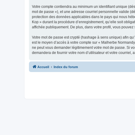
Votre compte contiendra au minimum un identifiant unique (dési
mot de passe »), et une adresse courriel personnelle valide (d
protection des données applicables dans le pays qui nous hébe
Kop » durant la procédure d’enregistrement, qu’elle soit oblig
affichée publiquement. De plus, dans votre profil, vous pouvez 
Votre mot de passe est crypté (hashage à sens unique) afin qu’i
est le moyen d’accès à votre compte sur « Malherbe Normandy
ne peut vous demander légitimement votre mot de passe. Si vous
demandera de fournir votre nom d’utilisateur et votre courriel
Accueil
Index du forum