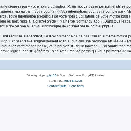
gné ci-après par « votre nom d’utilisateur »), un mot de passe personnel utilisé po
ésignée ci-après par « votre courriel »). Vos informations pour votre compte sur «
rge. Toute information en-dehors de votre nom d’utilisateur, de votre mot de pass
atoire ou non, reste à la discrétion de « Malherbe Normandy Kop ». Dans tous les ca
souscrire ou non à l’envoi automatique de courriel par le logiciel phpBB.
l soit sécurisé. Cependant, il est recommandé de ne pas utiliser le même mot de pas
 Kop », conservez-le soigneusement et en aucun cas une personne affiliée de « M
 oubliez votre mot de passe, vous pouvez utiliser la fonction « J’ai oublié mon m
, alors le logiciel phpBB générera un nouveau mot de passe qui vous permettra de v
Développé par
phpBB
® Forum Software © phpBB Limited
Traduit par
phpBB-fr.com
Confidentialité
|
Conditions