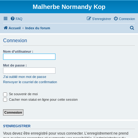
Malherbe Normandy Kop
FAQ
S’enregistrer
Connexion
R
Accueil
Index du forum
e
Connexion
c
h
Nom d’utilisateur :
e
r
Mot de passe :
c
J’ai oublié mon mot de passe
h
Renvoyer le courriel de confirmation
e
Se souvenir de moi
r
Cacher mon statut en ligne pour cette session
S’ENREGISTRER
Vous devez être enregistré pour vous connecter. L’enregistrement ne prend