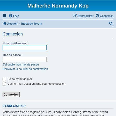
Malherbe Normandy Kop
FAQ
S’enregistrer
Connexion
R
Accueil
Index du forum
e
Connexion
c
h
Nom d’utilisateur :
e
r
Mot de passe :
c
J’ai oublié mon mot de passe
h
Renvoyer le courriel de confirmation
e
Se souvenir de moi
r
Cacher mon statut en ligne pour cette session
S’ENREGISTRER
Vous devez être enregistré pour vous connecter. L’enregistrement ne prend