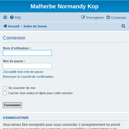
Malherbe Normandy Kop
FAQ
S’enregistrer
Connexion
R
Accueil
Index du forum
e
Connexion
c
h
Nom d’utilisateur :
e
r
Mot de passe :
c
J’ai oublié mon mot de passe
h
Renvoyer le courriel de confirmation
e
Se souvenir de moi
r
Cacher mon statut en ligne pour cette session
S’ENREGISTRER
Vous devez être enregistré pour vous connecter. L’enregistrement ne prend