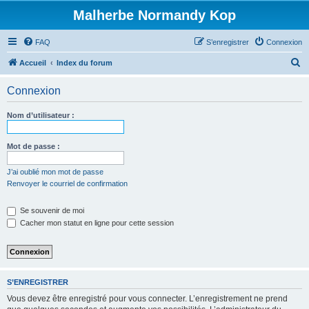
Malherbe Normandy Kop
FAQ
S’enregistrer
Connexion
R
Accueil
Index du forum
e
Connexion
c
h
Nom d’utilisateur :
e
r
Mot de passe :
c
J’ai oublié mon mot de passe
h
Renvoyer le courriel de confirmation
e
Se souvenir de moi
r
Cacher mon statut en ligne pour cette session
S’ENREGISTRER
Vous devez être enregistré pour vous connecter. L’enregistrement ne prend