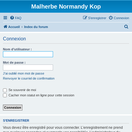
Malherbe Normandy Kop
FAQ
S’enregistrer
Connexion
R
Accueil
Index du forum
e
Connexion
c
h
Nom d’utilisateur :
e
r
Mot de passe :
c
J’ai oublié mon mot de passe
h
Renvoyer le courriel de confirmation
e
Se souvenir de moi
r
Cacher mon statut en ligne pour cette session
S’ENREGISTRER
Vous devez être enregistré pour vous connecter. L’enregistrement ne prend