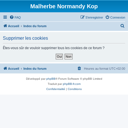
Malherbe Normandy Kop
FAQ
S’enregistrer
Connexion
R
Accueil
Index du forum
e
Supprimer les cookies
c
h
Êtes-vous sûr de vouloir supprimer tous les cookies de ce forum ?
e
r
c
Accueil
Index du forum
Heures au format
UTC+02:00
h
Développé par
phpBB
® Forum Software © phpBB Limited
e
Traduit par
phpBB-fr.com
r
Confidentialité
|
Conditions