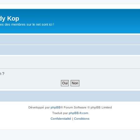
dy Kop
es des membres sur le net sont ici !
m ?
Développé par
phpBB
® Forum Software © phpBB Limited
Traduit par
phpBB-fr.com
Confidentialité
|
Conditions