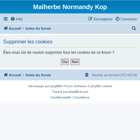
Malherbe Normandy Kop
FAQ
S’enregistrer
Connexion
R
Accueil
Index du forum
e
Supprimer les cookies
c
h
Êtes-vous sûr de vouloir supprimer tous les cookies de ce forum ?
e
r
c
Accueil
Index du forum
Heures au format
UTC+02:00
h
Développé par
phpBB
® Forum Software © phpBB Limited
e
Traduit par
phpBB-fr.com
r
Confidentialité
|
Conditions