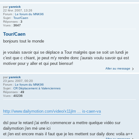
par
yannick
22 févr. 2007, 13:26
Forum :
Le forum du MNK96
Sujet :
Tour/Caen
Réponses :
3
Vues :
3647
Tour/Caen
bonjours tout le monde
je voulais savoir qui se déplace a Tour malgrès que se soit un lundi je
c'est que c chiant, je peut m'y rendre donc j'aurais voulu savoir qui est
motiver pour y aller et qui peut biensur!
Aller au message
par
yannick
23 janv. 2007, 00:20
Forum :
Le forum du MNK96
Sujet :
CR Déplacement à Valenciennes
Réponses :
49
Vues :
40236
http://www.dailymotion.com/video/x11jlm ... is-caen-va
dsl pour le retard j'ai enfin commencer a mettre quelque vidéo sur
dailymotion j'en mé une ici
et j'en est encore mais il faut que je les mettent sur daily donc voila a++
Aller au message