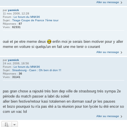
Aller au message
par
yannick
11 nov. 2006, 12:28
Forum :
Le forum du MNK96
Sujet :
Tirage Coupe de France 7ème tour
Réponses :
87
Vues :
62331
oué et pe etre meme deux
enfin moi je serais bien motiver pour y aller
meme en voiture si quelqu'un en fait une me tenir o courant
Aller au message
par
yannick
24 oct. 2006, 18:56
Forum :
Le forum du MNK96
Sujet :
Strasbourg - Caen : Oh ben di don !!!
Réponses :
36
Vues :
31141
pas gran chose a rajouté très bon dep ville de strasbourg trés sympa 2e
période du match passer a labri du soleil
aller bien festive/retour kasi totalemen en dorman sauf pr les pauses
et bozo pourquoi tu n'a pas été a ta réunion pour ton lycée tu été encor so
com un vac lol
Aller au message