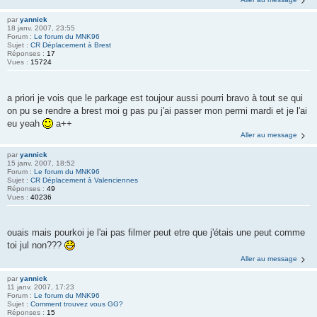
par
yannick
18 janv. 2007, 23:55
Forum :
Le forum du MNK96
Sujet :
CR Déplacement à Brest
Réponses :
17
Vues :
15724
a priori je vois que le parkage est toujour aussi pourri bravo à tout se qui
on pu se rendre a brest moi g pas pu j'ai passer mon permi mardi et je l'ai
eu yeah
a++
Aller au message
par
yannick
15 janv. 2007, 18:52
Forum :
Le forum du MNK96
Sujet :
CR Déplacement à Valenciennes
Réponses :
49
Vues :
40236
ouais mais pourkoi je l'ai pas filmer peut etre que j'étais une peut comme
toi jul non???
Aller au message
par
yannick
11 janv. 2007, 17:23
Forum :
Le forum du MNK96
Sujet :
Comment trouvez vous GG?
Réponses :
15