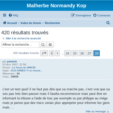
Malherbe Normandy Kop
FAQ
S’enregistrer
Connexion
R
Accueil
Index du forum
Rechercher
e
420 résultats trouvés
c
Aller à la recherche avancée
h
Rechercher
Recherche avancée
e
Page
28
sur
28
1
24
25
26
27
28
Précédente
420 résultats trouvés
r
…
c
par
yannick
23 févr. 2007, 22:56
h
Forum :
Le forum du MNK96
Sujet :
AUX ARMES !!! et chants...
e
Réponses :
34
Vues :
28908
r
c'est un test quoi! il ne faut pas dire que sa marche pas, c'est vrai que sa
ses pas trés bien passer mais il faudra recommencer mais peut être en
informant la tribune a l'aide de trac par exemple ou par philippe au méga
mais je pense que des tracs serais plus approprier pour informer les gens
mais ...
Aller au message