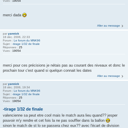
Vues :
19054
merci dada
Aller au message
par
yannick
18 déc. 2006, 22:33
Forum :
Le forum du MNK96
Sujet :
-tirage 1/32 de finale
Réponses :
25
Vues :
19054
merci pour ces précisions je nétais pas au courant des niveaux et donc le
prochain tour c'est quand si quelqun connait les dates
Aller au message
par
yannick
18 déc. 2006, 19:34
Forum :
Le forum du MNK96
Sujet :
-tirage 1/32 de finale
Réponses :
25
Vues :
19054
-tirage 1/32 de finale
valencienne sa peut etre cool mais le match aura lieu quand?? jesper
pouvoir m'y rendre et cet fois la ne pas souffler dans la ballon
sinon le match de st lo se passera chez eux?? avec l'écart de division