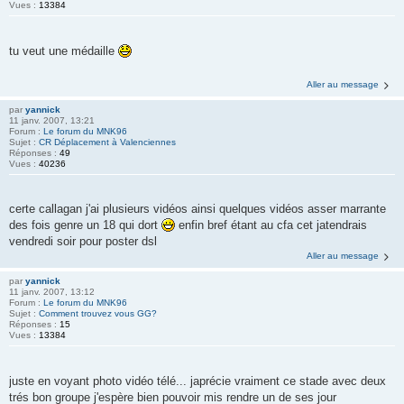
Vues :
13384
tu veut une médaille
Aller au message
par
yannick
11 janv. 2007, 13:21
Forum :
Le forum du MNK96
Sujet :
CR Déplacement à Valenciennes
Réponses :
49
Vues :
40236
certe callagan j'ai plusieurs vidéos ainsi quelques vidéos asser marrante
des fois genre un 18 qui dort
enfin bref étant au cfa cet jatendrais
vendredi soir pour poster dsl
Aller au message
par
yannick
11 janv. 2007, 13:12
Forum :
Le forum du MNK96
Sujet :
Comment trouvez vous GG?
Réponses :
15
Vues :
13384
juste en voyant photo vidéo télé... japrécie vraiment ce stade avec deux
trés bon groupe j'espère bien pouvoir mis rendre un de ses jour