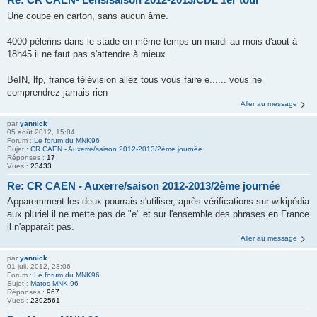
Une coupe en carton, sans aucun âme.
4000 pélerins dans le stade en même temps un mardi au mois d'aout à
18h45 il ne faut pas s'attendre à mieux
BeIN, lfp, france télévision allez tous vous faire e...... vous ne
comprendrez jamais rien
Aller au message
par
yannick
05 août 2012, 15:04
Forum :
Le forum du MNK96
Sujet :
CR CAEN - Auxerre/saison 2012-2013/2ème journée
Réponses :
17
Vues :
23433
Re: CR CAEN - Auxerre/saison 2012-2013/2ème journée
Apparemment les deux pourrais s'utiliser, après vérifications sur wikipédia
aux pluriel il ne mette pas de "e" et sur l'ensemble des phrases en France
il n'apparaît pas.
Aller au message
par
yannick
01 juil. 2012, 23:06
Forum :
Le forum du MNK96
Sujet :
Matos MNK 96
Réponses :
967
Vues :
2392561