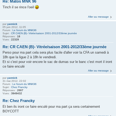
Re: Matos MNK 96
Tinch il se rince l'oeil
Aller au message
par
yannick
05 juin 2012, 11:05
Forum :
Le forum du MNK96
Sujet :
CR CAEN (B)- Vitrée/saison 2001-2012/33ème journée
Réponses :
18
Vues :
22329
Re: CR CAEN (B)- Vitrée/saison 2001-2012/33ème journée
Perso pour ma part cela sera plus facile d'aller voir la CFA un samedi à
18h que la ligue 2 à 18h le vendredi.
Et si c'est pour voir encore le sac de dumas sur le banc c'est mort il iront
ce faire enculé
Aller au message
par
yannick
31 mai 2012, 22:02
Forum :
Le forum du MNK96
Sujet :
Chez Francky
Réponses :
2667
Vues :
3949432
Re: Chez Francky
Et ben ils iront ce faire enculé pour ma part ça sera certainement
BOYCOTT