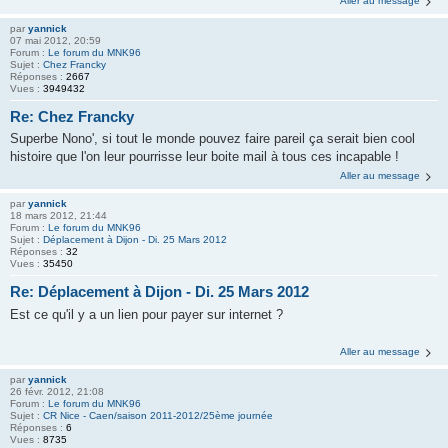
Aller au message
par
yannick
07 mai 2012, 20:59
Forum :
Le forum du MNK96
Sujet :
Chez Francky
Réponses :
2667
Vues :
3949432
Re: Chez Francky
Superbe Nono', si tout le monde pouvez faire pareil ça serait bien cool
histoire que l'on leur pourrisse leur boite mail à tous ces incapable !
Aller au message
par
yannick
18 mars 2012, 21:44
Forum :
Le forum du MNK96
Sujet :
Déplacement à Dijon - Di. 25 Mars 2012
Réponses :
32
Vues :
35450
Re: Déplacement à Dijon - Di. 25 Mars 2012
Est ce qu'il y a un lien pour payer sur internet ?
Aller au message
par
yannick
26 févr. 2012, 21:08
Forum :
Le forum du MNK96
Sujet :
CR Nice - Caen/saison 2011-2012/25ème journée
Réponses :
6
Vues :
8735