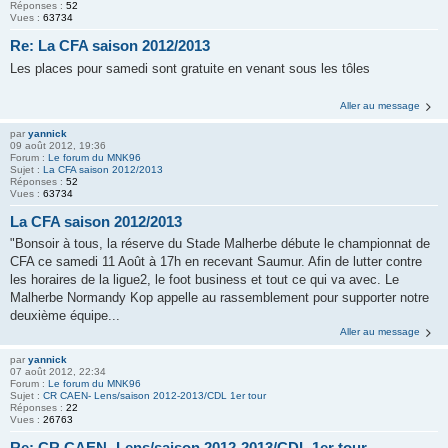
Réponses :
52
Vues :
63734
Re: La CFA saison 2012/2013
Les places pour samedi sont gratuite en venant sous les tôles
Aller au message
par
yannick
09 août 2012, 19:36
Forum :
Le forum du MNK96
Sujet :
La CFA saison 2012/2013
Réponses :
52
Vues :
63734
La CFA saison 2012/2013
"Bonsoir à tous, la réserve du Stade Malherbe débute le championnat de
CFA ce samedi 11 Août à 17h en recevant Saumur. Afin de lutter contre
les horaires de la ligue2, le foot business et tout ce qui va avec. Le
Malherbe Normandy Kop appelle au rassemblement pour supporter notre
deuxième équipe...
Aller au message
par
yannick
07 août 2012, 22:34
Forum :
Le forum du MNK96
Sujet :
CR CAEN- Lens/saison 2012-2013/CDL 1er tour
Réponses :
22
Vues :
26763
Re: CR CAEN- Lens/saison 2012-2013/CDL 1er tour