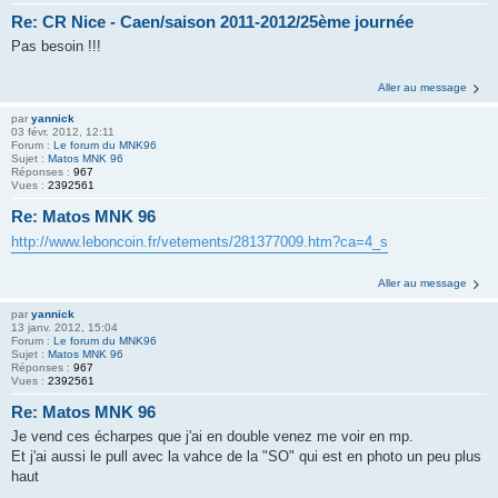
Re: CR Nice - Caen/saison 2011-2012/25ème journée
Pas besoin !!!
Aller au message
par
yannick
03 févr. 2012, 12:11
Forum :
Le forum du MNK96
Sujet :
Matos MNK 96
Réponses :
967
Vues :
2392561
Re: Matos MNK 96
http://www.leboncoin.fr/vetements/281377009.htm?ca=4_s
Aller au message
par
yannick
13 janv. 2012, 15:04
Forum :
Le forum du MNK96
Sujet :
Matos MNK 96
Réponses :
967
Vues :
2392561
Re: Matos MNK 96
Je vend ces écharpes que j'ai en double venez me voir en mp.
Et j'ai aussi le pull avec la vahce de la "SO" qui est en photo un peu plus
haut