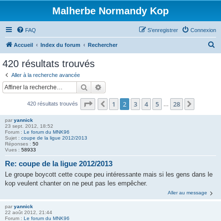
Malherbe Normandy Kop
FAQ
S’enregistrer
Connexion
R
Accueil
Index du forum
Rechercher
e
420 résultats trouvés
c
Aller à la recherche avancée
h
Rechercher
Recherche avancée
e
Page
2
sur
28
1
2
3
4
5
28
Précédente
Suivant
420 résultats trouvés
r
…
c
par
yannick
23 sept. 2012, 18:52
h
Forum :
Le forum du MNK96
Sujet :
coupe de la ligue 2012/2013
e
Réponses :
50
Vues :
58933
r
Re: coupe de la ligue 2012/2013
Le groupe boycott cette coupe peu intéressante mais si les gens dans le
kop veulent chanter on ne peut pas les empêcher.
Aller au message
par
yannick
22 août 2012, 21:44
Forum :
Le forum du MNK96