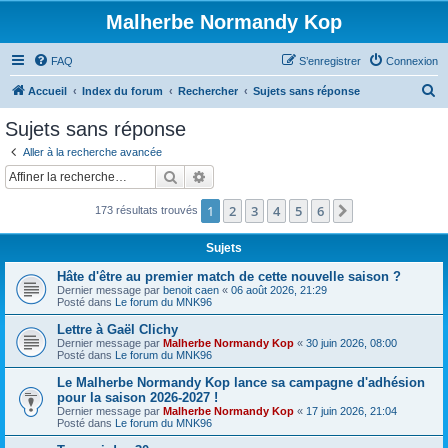
Malherbe Normandy Kop
FAQ
S’enregistrer
Connexion
R
Accueil
Index du forum
Rechercher
Sujets sans réponse
e
Sujets sans réponse
c
Aller à la recherche avancée
h
Rechercher
Recherche avancée
e
1
2
3
4
5
6
Suivante
173 résultats trouvés
r
c
Sujets
h
Hâte d'être au premier match de cette nouvelle saison ?
e
Dernier message par
benoit caen
«
06 août 2026, 21:29
Posté dans
Le forum du MNK96
r
Lettre à Gaël Clichy
Dernier message par
Malherbe Normandy Kop
«
30 juin 2026, 08:00
Posté dans
Le forum du MNK96
Le Malherbe Normandy Kop lance sa campagne d'adhésion
pour la saison 2026-2027 !
Dernier message par
Malherbe Normandy Kop
«
17 juin 2026, 21:04
Posté dans
Le forum du MNK96